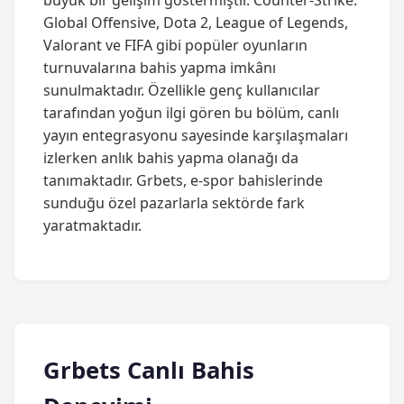
büyük bir gelişim göstermiştir. Counter-Strike:
Global Offensive, Dota 2, League of Legends,
Valorant ve FIFA gibi popüler oyunların
turnuvalarına bahis yapma imkânı
sunulmaktadır. Özellikle genç kullanıcılar
tarafından yoğun ilgi gören bu bölüm, canlı
yayın entegrasyonu sayesinde karşılaşmaları
izlerken anlık bahis yapma olanağı da
tanımaktadır. Grbets, e-spor bahislerinde
sunduğu özel pazarlarla sektörde fark
yaratmaktadır.
Grbets Canlı Bahis