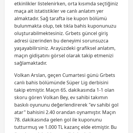
etkinlikler listelenirken, orta kısımda seçtiğiniz
maça ait istatistikler ve canlı anlatım yer
almaktadır. Sağ tarafta ise kupon bölümü
bulunmakta olup, tek tıkla bahis kuponunuzu
oluşturabilmektesiniz. Grbets güncel giriş
adresi üzerinden bu deneyimi sorunsuzca
yaşayabilirsiniz. Arayüzdeki grafiksel anlatım,
maçın gidişatını görsel olarak takip etmenizi
sağlamaktadır.
Volkan Arslan, geçen Cumartesi günü Grbets
canlı bahis bölümünde Süper Lig derbisini
takip etmiştir. Maçın 65. dakikasında 1-1 olan
skoru gören Volkan Bey, ev sahibi takımın
baskılı oyununu değerlendirerek "ev sahibi gol
atar" bahisini 2.40 orandan oynamıştır. Maçın
78. dakikasında gelen gol ile kuponunu
tutturmuş ve 1.000 TL kazanç elde etmiştir. Bu