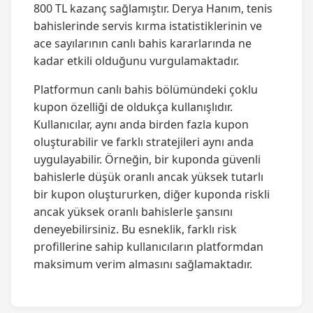
800 TL kazanç sağlamıştır. Derya Hanım, tenis
bahislerinde servis kırma istatistiklerinin ve
ace sayılarının canlı bahis kararlarında ne
kadar etkili olduğunu vurgulamaktadır.
Platformun canlı bahis bölümündeki çoklu
kupon özelliği de oldukça kullanışlıdır.
Kullanıcılar, aynı anda birden fazla kupon
oluşturabilir ve farklı stratejileri aynı anda
uygulayabilir. Örneğin, bir kuponda güvenli
bahislerle düşük oranlı ancak yüksek tutarlı
bir kupon oluştururken, diğer kuponda riskli
ancak yüksek oranlı bahislerle şansını
deneyebilirsiniz. Bu esneklik, farklı risk
profillerine sahip kullanıcıların platformdan
maksimum verim almasını sağlamaktadır.