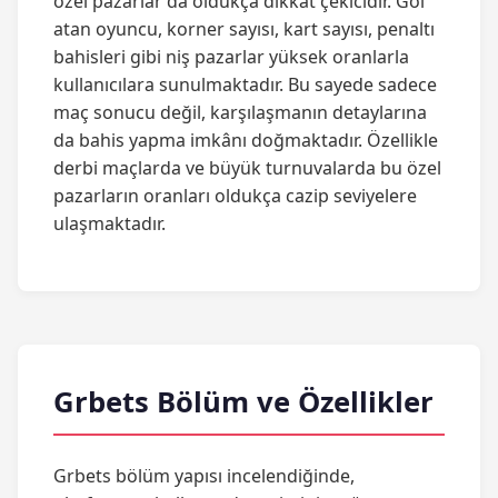
özel pazarlar da oldukça dikkat çekicidir. Gol
atan oyuncu, korner sayısı, kart sayısı, penaltı
bahisleri gibi niş pazarlar yüksek oranlarla
kullanıcılara sunulmaktadır. Bu sayede sadece
maç sonucu değil, karşılaşmanın detaylarına
da bahis yapma imkânı doğmaktadır. Özellikle
derbi maçlarda ve büyük turnuvalarda bu özel
pazarların oranları oldukça cazip seviyelere
ulaşmaktadır.
Grbets Bölüm ve Özellikler
Grbets bölüm yapısı incelendiğinde,