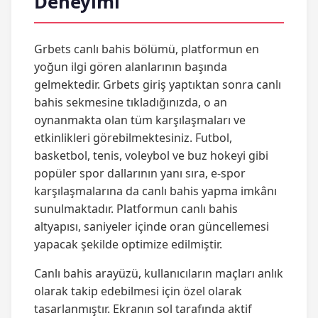
Deneyimi
Grbets canlı bahis bölümü, platformun en
yoğun ilgi gören alanlarının başında
gelmektedir. Grbets giriş yaptıktan sonra canlı
bahis sekmesine tıkladığınızda, o an
oynanmakta olan tüm karşılaşmaları ve
etkinlikleri görebilmektesiniz. Futbol,
basketbol, tenis, voleybol ve buz hokeyi gibi
popüler spor dallarının yanı sıra, e-spor
karşılaşmalarına da canlı bahis yapma imkânı
sunulmaktadır. Platformun canlı bahis
altyapısı, saniyeler içinde oran güncellemesi
yapacak şekilde optimize edilmiştir.
Canlı bahis arayüzü, kullanıcıların maçları anlık
olarak takip edebilmesi için özel olarak
tasarlanmıştır. Ekranın sol tarafında aktif