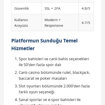
Güvenlik
SSL + 2FA
4.8/5
Kullanıcı
Modern +
4.7/5
Arayüzü
Responsive
Platformun Sunduğu Temel
Hizmetler
Spor bahisleri ve canlı bahis seçenekleri
ile 50'den fazla spor dalı
Canlı casino bölümünde rulet, blackjack,
baccarat ve poker masaları
Slot oyunları bölümünde 2.000'den fazla
farklı oyun seçeneği
Sanal sporlar ve e-spor bahisleri ile