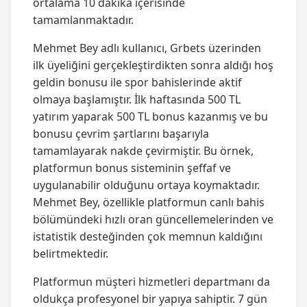
ortalama 10 dakika içerisinde
tamamlanmaktadır.
Mehmet Bey adlı kullanıcı, Grbets üzerinden
ilk üyeliğini gerçekleştirdikten sonra aldığı hoş
geldin bonusu ile spor bahislerinde aktif
olmaya başlamıştır. İlk haftasında 500 TL
yatırım yaparak 500 TL bonus kazanmış ve bu
bonusu çevrim şartlarını başarıyla
tamamlayarak nakde çevirmiştir. Bu örnek,
platformun bonus sisteminin şeffaf ve
uygulanabilir olduğunu ortaya koymaktadır.
Mehmet Bey, özellikle platformun canlı bahis
bölümündeki hızlı oran güncellemelerinden ve
istatistik desteğinden çok memnun kaldığını
belirtmektedir.
Platformun müşteri hizmetleri departmanı da
oldukça profesyonel bir yapıya sahiptir. 7 gün