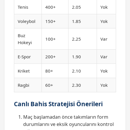
Tenis
400+
2.05
Yok
Voleybol
150+
1.85
Yok
Buz
100+
2.25
Var
Hokeyi
E-Spor
200+
1.90
Var
Kriket
80+
2.10
Yok
Ragbi
60+
2.30
Yok
Canlı Bahis Stratejisi Önerileri
Maç başlamadan önce takımların form
durumlarını ve eksik oyuncularını kontrol