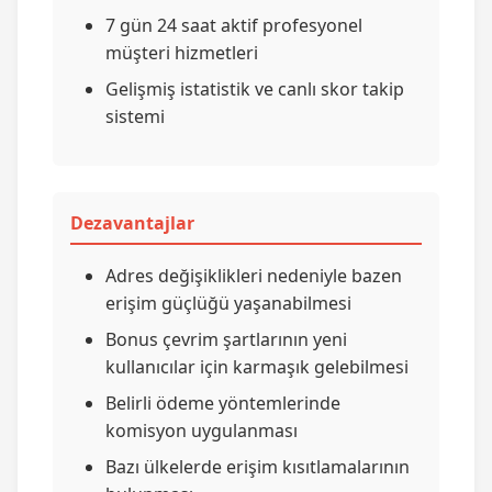
7 gün 24 saat aktif profesyonel
müşteri hizmetleri
Gelişmiş istatistik ve canlı skor takip
sistemi
Dezavantajlar
Adres değişiklikleri nedeniyle bazen
erişim güçlüğü yaşanabilmesi
Bonus çevrim şartlarının yeni
kullanıcılar için karmaşık gelebilmesi
Belirli ödeme yöntemlerinde
komisyon uygulanması
Bazı ülkelerde erişim kısıtlamalarının