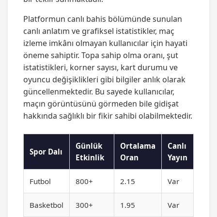
Platformun canlı bahis bölümünde sunulan
canlı anlatım ve grafiksel istatistikler, maç
izleme imkânı olmayan kullanıcılar için hayati
öneme sahiptir. Topa sahip olma oranı, şut
istatistikleri, korner sayısı, kart durumu ve
oyuncu değişiklikleri gibi bilgiler anlık olarak
güncellenmektedir. Bu sayede kullanıcılar,
maçın görüntüsünü görmeden bile gidişat
hakkında sağlıklı bir fikir sahibi olabilmektedir.
Günlük
Ortalama
Canlı
Spor Dalı
Etkinlik
Oran
Yayın
Futbol
800+
2.15
Var
Basketbol
300+
1.95
Var