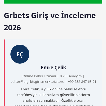
Grbets Giriş ve İnceleme
2026
EÇ
Emre Çelik
Online Bahis Uzmanı | 9 Yıl Deneyim |
editor@tr.grbtsgirismerkezi.store | +90 532 847 63 91
Emre Çelik, 9 yıllık online bahis sektörü
tecrübesiyle kullanıcılara güvenilir platform
analizleri sunmaktadır. Özellikle oran