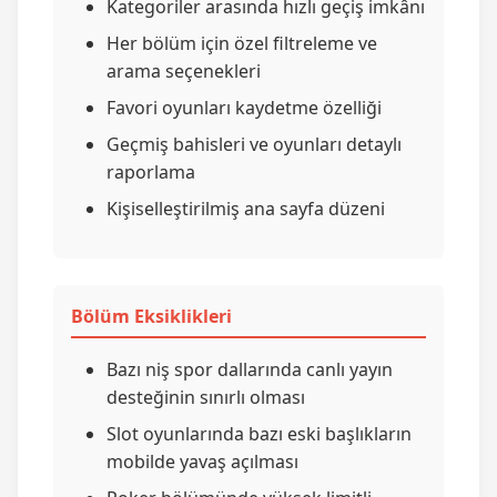
Kategoriler arasında hızlı geçiş imkânı
Her bölüm için özel filtreleme ve
arama seçenekleri
Favori oyunları kaydetme özelliği
Geçmiş bahisleri ve oyunları detaylı
raporlama
Kişiselleştirilmiş ana sayfa düzeni
Bölüm Eksiklikleri
Bazı niş spor dallarında canlı yayın
desteğinin sınırlı olması
Slot oyunlarında bazı eski başlıkların
mobilde yavaş açılması