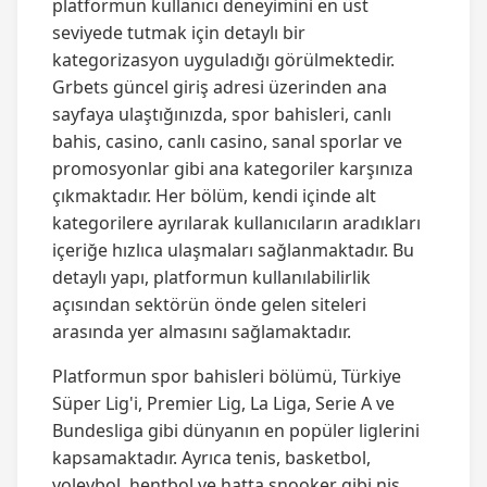
platformun kullanıcı deneyimini en üst
seviyede tutmak için detaylı bir
kategorizasyon uyguladığı görülmektedir.
Grbets güncel giriş adresi üzerinden ana
sayfaya ulaştığınızda, spor bahisleri, canlı
bahis, casino, canlı casino, sanal sporlar ve
promosyonlar gibi ana kategoriler karşınıza
çıkmaktadır. Her bölüm, kendi içinde alt
kategorilere ayrılarak kullanıcıların aradıkları
içeriğe hızlıca ulaşmaları sağlanmaktadır. Bu
detaylı yapı, platformun kullanılabilirlik
açısından sektörün önde gelen siteleri
arasında yer almasını sağlamaktadır.
Platformun spor bahisleri bölümü, Türkiye
Süper Lig'i, Premier Lig, La Liga, Serie A ve
Bundesliga gibi dünyanın en popüler liglerini
kapsamaktadır. Ayrıca tenis, basketbol,
voleybol, hentbol ve hatta snooker gibi niş