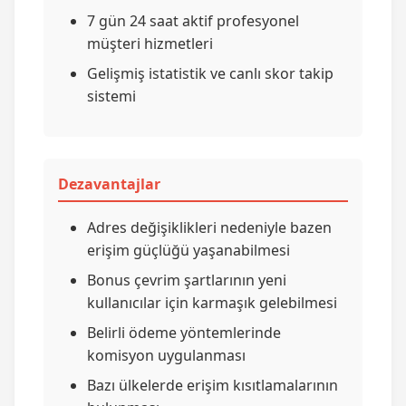
7 gün 24 saat aktif profesyonel
müşteri hizmetleri
Gelişmiş istatistik ve canlı skor takip
sistemi
Dezavantajlar
Adres değişiklikleri nedeniyle bazen
erişim güçlüğü yaşanabilmesi
Bonus çevrim şartlarının yeni
kullanıcılar için karmaşık gelebilmesi
Belirli ödeme yöntemlerinde
komisyon uygulanması
Bazı ülkelerde erişim kısıtlamalarının