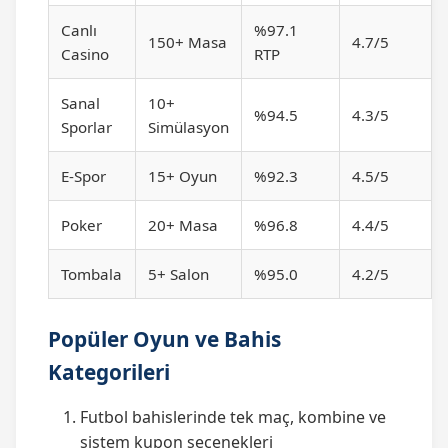
Canlı
%97.1
150+ Masa
4.7/5
Casino
RTP
Sanal
10+
%94.5
4.3/5
Sporlar
Simülasyon
E-Spor
15+ Oyun
%92.3
4.5/5
Poker
20+ Masa
%96.8
4.4/5
Tombala
5+ Salon
%95.0
4.2/5
Popüler Oyun ve Bahis
Kategorileri
Futbol bahislerinde tek maç, kombine ve
sistem kupon seçenekleri