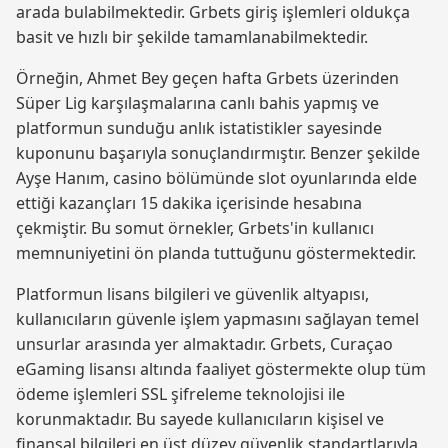
arada bulabilmektedir. Grbets giriş işlemleri oldukça
basit ve hızlı bir şekilde tamamlanabilmektedir.
Örneğin, Ahmet Bey geçen hafta Grbets üzerinden
Süper Lig karşılaşmalarına canlı bahis yapmış ve
platformun sunduğu anlık istatistikler sayesinde
kuponunu başarıyla sonuçlandırmıştır. Benzer şekilde
Ayşe Hanım, casino bölümünde slot oyunlarında elde
ettiği kazançları 15 dakika içerisinde hesabına
çekmiştir. Bu somut örnekler, Grbets'in kullanıcı
memnuniyetini ön planda tuttuğunu göstermektedir.
Platformun lisans bilgileri ve güvenlik altyapısı,
kullanıcıların güvenle işlem yapmasını sağlayan temel
unsurlar arasında yer almaktadır. Grbets, Curaçao
eGaming lisansı altında faaliyet göstermekte olup tüm
ödeme işlemleri SSL şifreleme teknolojisi ile
korunmaktadır. Bu sayede kullanıcıların kişisel ve
finansal bilgileri en üst düzey güvenlik standartlarıyla