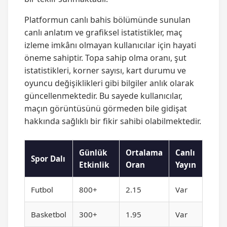
Platformun canlı bahis bölümünde sunulan
canlı anlatım ve grafiksel istatistikler, maç
izleme imkânı olmayan kullanıcılar için hayati
öneme sahiptir. Topa sahip olma oranı, şut
istatistikleri, korner sayısı, kart durumu ve
oyuncu değişiklikleri gibi bilgiler anlık olarak
güncellenmektedir. Bu sayede kullanıcılar,
maçın görüntüsünü görmeden bile gidişat
hakkında sağlıklı bir fikir sahibi olabilmektedir.
Günlük
Ortalama
Canlı
Spor Dalı
Etkinlik
Oran
Yayın
Futbol
800+
2.15
Var
Basketbol
300+
1.95
Var