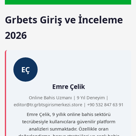
Grbets Giriş ve İnceleme
2026
EÇ
Emre Çelik
Online Bahis Uzmanı | 9 Yıl Deneyim |
editor@tr.grbtsgirismerkezi.store | +90 532 847 63 91
Emre Çelik, 9 yıllık online bahis sektörü
tecrübesiyle kullanıcılara güvenilir platform
analizleri sunmaktadır. Özellikle oran