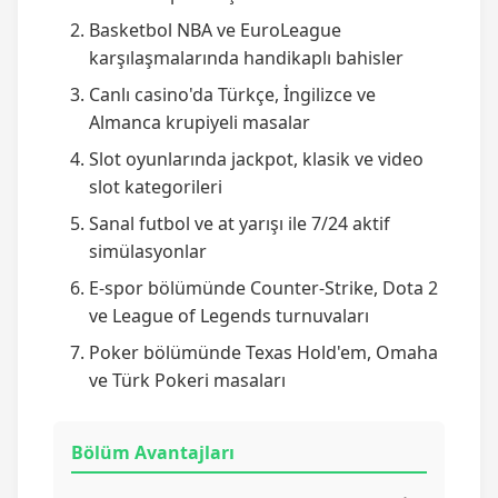
Basketbol NBA ve EuroLeague
karşılaşmalarında handikaplı bahisler
Canlı casino'da Türkçe, İngilizce ve
Almanca krupiyeli masalar
Slot oyunlarında jackpot, klasik ve video
slot kategorileri
Sanal futbol ve at yarışı ile 7/24 aktif
simülasyonlar
E-spor bölümünde Counter-Strike, Dota 2
ve League of Legends turnuvaları
Poker bölümünde Texas Hold'em, Omaha
ve Türk Pokeri masaları
Bölüm Avantajları