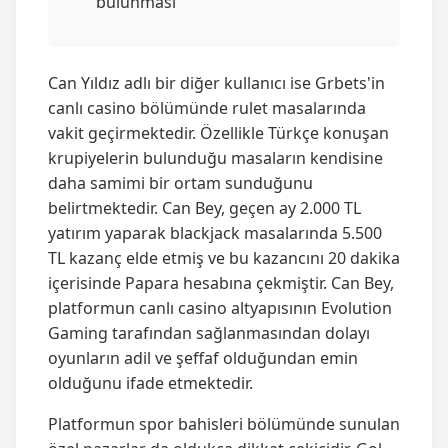
bulunması
Can Yıldız adlı bir diğer kullanıcı ise Grbets'in
canlı casino bölümünde rulet masalarında
vakit geçirmektedir. Özellikle Türkçe konuşan
krupiyelerin bulunduğu masaların kendisine
daha samimi bir ortam sunduğunu
belirtmektedir. Can Bey, geçen ay 2.000 TL
yatırım yaparak blackjack masalarında 5.500
TL kazanç elde etmiş ve bu kazancını 20 dakika
içerisinde Papara hesabına çekmiştir. Can Bey,
platformun canlı casino altyapısının Evolution
Gaming tarafından sağlanmasından dolayı
oyunların adil ve şeffaf olduğundan emin
olduğunu ifade etmektedir.
Platformun spor bahisleri bölümünde sunulan