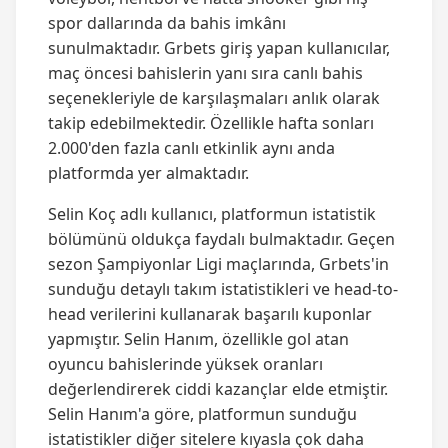
spor dallarında da bahis imkânı
sunulmaktadır. Grbets giriş yapan kullanıcılar,
maç öncesi bahislerin yanı sıra canlı bahis
seçenekleriyle de karşılaşmaları anlık olarak
takip edebilmektedir. Özellikle hafta sonları
2.000'den fazla canlı etkinlik aynı anda
platformda yer almaktadır.
Selin Koç adlı kullanıcı, platformun istatistik
bölümünü oldukça faydalı bulmaktadır. Geçen
sezon Şampiyonlar Ligi maçlarında, Grbets'in
sunduğu detaylı takım istatistikleri ve head-to-
head verilerini kullanarak başarılı kuponlar
yapmıştır. Selin Hanım, özellikle gol atan
oyuncu bahislerinde yüksek oranları
değerlendirerek ciddi kazançlar elde etmiştir.
Selin Hanım'a göre, platformun sunduğu
istatistikler diğer sitelere kıyasla çok daha