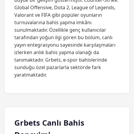
büyük bir gelişim göstermiştir. Counter-Strike:
Global Offensive, Dota 2, League of Legends,
Valorant ve FIFA gibi popüler oyunların
turnuvalarına bahis yapma imkânı
sunulmaktadır. Özellikle genç kullanıcılar
tarafından yoğun ilgi gören bu bölüm, canlı
yayın entegrasyonu sayesinde karşılaşmaları
izlerken anlık bahis yapma olanağı da
tanımaktadır. Grbets, e-spor bahislerinde
sunduğu özel pazarlarla sektörde fark
yaratmaktadır.
Grbets Canlı Bahis