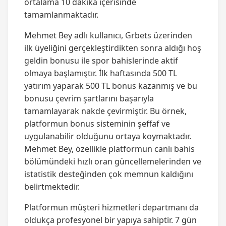
ortalama 10 dakika içerisinde
tamamlanmaktadır.
Mehmet Bey adlı kullanıcı, Grbets üzerinden
ilk üyeliğini gerçekleştirdikten sonra aldığı hoş
geldin bonusu ile spor bahislerinde aktif
olmaya başlamıştır. İlk haftasında 500 TL
yatırım yaparak 500 TL bonus kazanmış ve bu
bonusu çevrim şartlarını başarıyla
tamamlayarak nakde çevirmiştir. Bu örnek,
platformun bonus sisteminin şeffaf ve
uygulanabilir olduğunu ortaya koymaktadır.
Mehmet Bey, özellikle platformun canlı bahis
bölümündeki hızlı oran güncellemelerinden ve
istatistik desteğinden çok memnun kaldığını
belirtmektedir.
Platformun müşteri hizmetleri departmanı da
oldukça profesyonel bir yapıya sahiptir. 7 gün