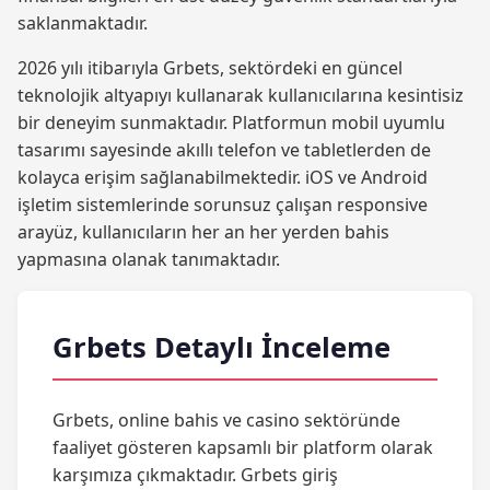
saklanmaktadır.
2026 yılı itibarıyla Grbets, sektördeki en güncel
teknolojik altyapıyı kullanarak kullanıcılarına kesintisiz
bir deneyim sunmaktadır. Platformun mobil uyumlu
tasarımı sayesinde akıllı telefon ve tabletlerden de
kolayca erişim sağlanabilmektedir. iOS ve Android
işletim sistemlerinde sorunsuz çalışan responsive
arayüz, kullanıcıların her an her yerden bahis
yapmasına olanak tanımaktadır.
Grbets Detaylı İnceleme
Grbets, online bahis ve casino sektöründe
faaliyet gösteren kapsamlı bir platform olarak
karşımıza çıkmaktadır. Grbets giriş