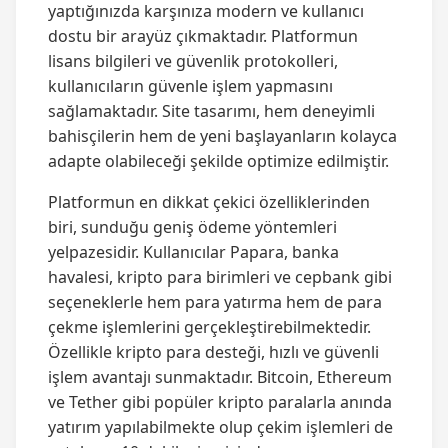
yaptığınızda karşınıza modern ve kullanıcı
dostu bir arayüz çıkmaktadır. Platformun
lisans bilgileri ve güvenlik protokolleri,
kullanıcıların güvenle işlem yapmasını
sağlamaktadır. Site tasarımı, hem deneyimli
bahisçilerin hem de yeni başlayanların kolayca
adapte olabileceği şekilde optimize edilmiştir.
Platformun en dikkat çekici özelliklerinden
biri, sunduğu geniş ödeme yöntemleri
yelpazesidir. Kullanıcılar Papara, banka
havalesi, kripto para birimleri ve cepbank gibi
seçeneklerle hem para yatırma hem de para
çekme işlemlerini gerçekleştirebilmektedir.
Özellikle kripto para desteği, hızlı ve güvenli
işlem avantajı sunmaktadır. Bitcoin, Ethereum
ve Tether gibi popüler kripto paralarla anında
yatırım yapılabilmekte olup çekim işlemleri de