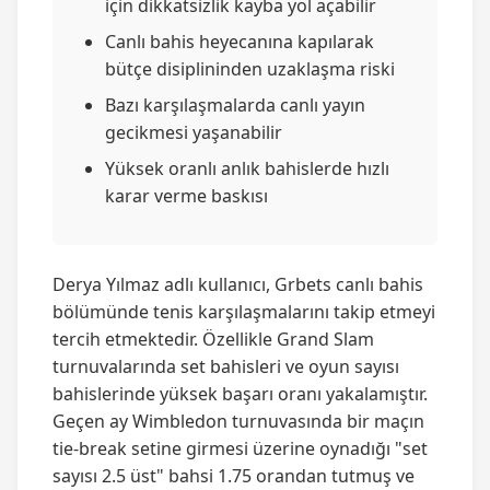
için dikkatsizlik kayba yol açabilir
Canlı bahis heyecanına kapılarak
bütçe disiplininden uzaklaşma riski
Bazı karşılaşmalarda canlı yayın
gecikmesi yaşanabilir
Yüksek oranlı anlık bahislerde hızlı
karar verme baskısı
Derya Yılmaz adlı kullanıcı, Grbets canlı bahis
bölümünde tenis karşılaşmalarını takip etmeyi
tercih etmektedir. Özellikle Grand Slam
turnuvalarında set bahisleri ve oyun sayısı
bahislerinde yüksek başarı oranı yakalamıştır.
Geçen ay Wimbledon turnuvasında bir maçın
tie-break setine girmesi üzerine oynadığı "set
sayısı 2.5 üst" bahsi 1.75 orandan tutmuş ve