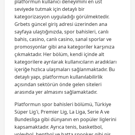
platformun kullanıcı deneyimini en üst
seviyede tutmak için detaylı bir
kategorizasyon uyguladığı görülmektedir.
Grbets güncel giriş adresi üzerinden ana
sayfaya ulaştığınızda, spor bahisleri, canlı
bahis, casino, canlı casino, sanal sporlar ve
promosyonlar gibi ana kategoriler karşınıza
çıkmaktadır. Her bölüm, kendi içinde alt
kategorilere ayrılarak kullanıcıların aradıkları
içeriğe hızlıca ulaşmaları sağlanmaktadır. Bu
detaylı yapı, platformun kullanılabilirlik
açısından sektörün önde gelen siteleri
arasında yer almasını sağlamaktadır.
Platformun spor bahisleri bölümü, Türkiye
Süper Lig'i, Premier Lig, La Liga, Serie A ve
Bundesliga gibi dünyanın en popüler liglerini
kapsamaktadır. Ayrıca tenis, basketbol,
voleybol, hentbol ve hatta snooker gibi niş