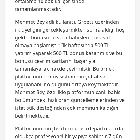
ortalama 10 dakika içerisinde
tamamlanmaktadır.
Mehmet Bey adlı kullanıcı, Grbets üzerinden
ilk üyeliğini gerçekleştirdikten sonra aldığı hoş
geldin bonusu ile spor bahislerinde aktif
olmaya başlamıştır. İlk haftasında 500 TL
yatırım yaparak 500 TL bonus kazanmış ve bu
bonusu çevrim şartlarını başarıyla
tamamlayarak nakde çevirmiştir. Bu örnek,
platformun bonus sisteminin şeffaf ve
uygulanabilir olduğunu ortaya koymaktadır.
Mehmet Bey, özellikle platformun canlı bahis
bölümündeki hızlı oran güncellemelerinden ve
istatistik desteğinden çok memnun kaldığını
belirtmektedir.
Platformun müşteri hizmetleri departmanı da
oldukça profesyonel bir yapıya sahiptir. 7 gün