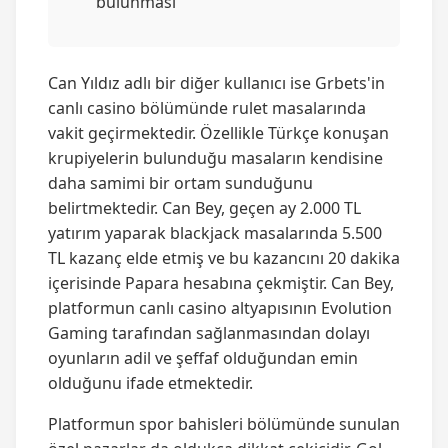
bulunması
Can Yıldız adlı bir diğer kullanıcı ise Grbets'in
canlı casino bölümünde rulet masalarında
vakit geçirmektedir. Özellikle Türkçe konuşan
krupiyelerin bulunduğu masaların kendisine
daha samimi bir ortam sunduğunu
belirtmektedir. Can Bey, geçen ay 2.000 TL
yatırım yaparak blackjack masalarında 5.500
TL kazanç elde etmiş ve bu kazancını 20 dakika
içerisinde Papara hesabına çekmiştir. Can Bey,
platformun canlı casino altyapısının Evolution
Gaming tarafından sağlanmasından dolayı
oyunların adil ve şeffaf olduğundan emin
olduğunu ifade etmektedir.
Platformun spor bahisleri bölümünde sunulan