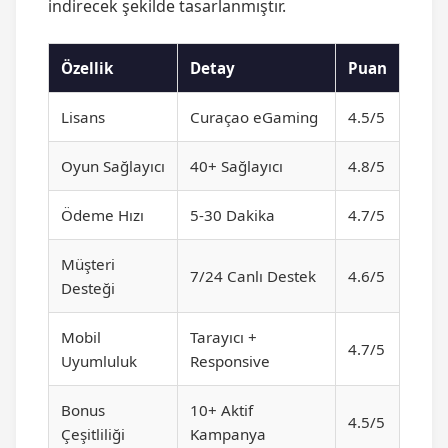
indirecek şekilde tasarlanmıştır.
Özellik
Detay
Puan
Lisans
Curaçao eGaming
4.5/5
Oyun Sağlayıcı
40+ Sağlayıcı
4.8/5
Ödeme Hızı
5-30 Dakika
4.7/5
Müşteri
7/24 Canlı Destek
4.6/5
Desteği
Mobil
Tarayıcı +
4.7/5
Uyumluluk
Responsive
Bonus
10+ Aktif
4.5/5
Çeşitliliği
Kampanya