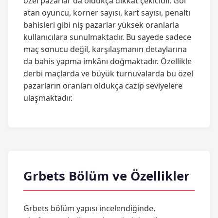
özel pazarlar da oldukça dikkat çekicidir. Gol
atan oyuncu, korner sayısı, kart sayısı, penaltı
bahisleri gibi niş pazarlar yüksek oranlarla
kullanıcılara sunulmaktadır. Bu sayede sadece
maç sonucu değil, karşılaşmanın detaylarına
da bahis yapma imkânı doğmaktadır. Özellikle
derbi maçlarda ve büyük turnuvalarda bu özel
pazarların oranları oldukça cazip seviyelere
ulaşmaktadır.
Grbets Bölüm ve Özellikler
Grbets bölüm yapısı incelendiğinde,