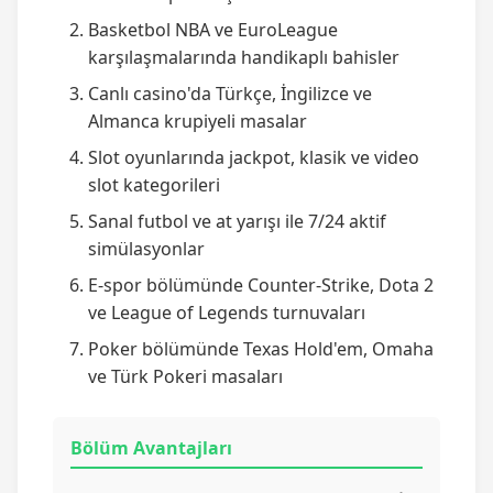
Basketbol NBA ve EuroLeague
karşılaşmalarında handikaplı bahisler
Canlı casino'da Türkçe, İngilizce ve
Almanca krupiyeli masalar
Slot oyunlarında jackpot, klasik ve video
slot kategorileri
Sanal futbol ve at yarışı ile 7/24 aktif
simülasyonlar
E-spor bölümünde Counter-Strike, Dota 2
ve League of Legends turnuvaları
Poker bölümünde Texas Hold'em, Omaha
ve Türk Pokeri masaları
Bölüm Avantajları