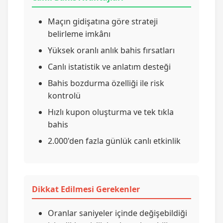
Maçın gidişatına göre strateji
belirleme imkânı
Yüksek oranlı anlık bahis fırsatları
Canlı istatistik ve anlatım desteği
Bahis bozdurma özelliği ile risk
kontrolü
Hızlı kupon oluşturma ve tek tıkla
bahis
2.000'den fazla günlük canlı etkinlik
Dikkat Edilmesi Gerekenler
Oranlar saniyeler içinde değişebildiği