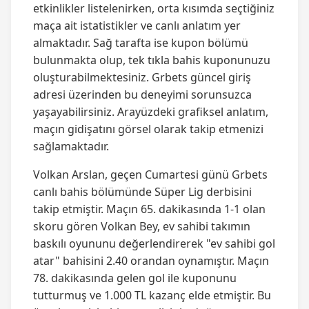
etkinlikler listelenirken, orta kısımda seçtiğiniz
maça ait istatistikler ve canlı anlatım yer
almaktadır. Sağ tarafta ise kupon bölümü
bulunmakta olup, tek tıkla bahis kuponunuzu
oluşturabilmektesiniz. Grbets güncel giriş
adresi üzerinden bu deneyimi sorunsuzca
yaşayabilirsiniz. Arayüzdeki grafiksel anlatım,
maçın gidişatını görsel olarak takip etmenizi
sağlamaktadır.
Volkan Arslan, geçen Cumartesi günü Grbets
canlı bahis bölümünde Süper Lig derbisini
takip etmiştir. Maçın 65. dakikasında 1-1 olan
skoru gören Volkan Bey, ev sahibi takımın
baskılı oyununu değerlendirerek "ev sahibi gol
atar" bahisini 2.40 orandan oynamıştır. Maçın
78. dakikasında gelen gol ile kuponunu
tutturmuş ve 1.000 TL kazanç elde etmiştir. Bu