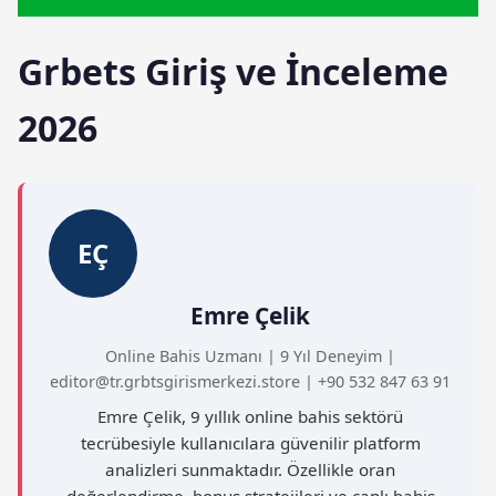
Grbets Giriş ve İnceleme
2026
EÇ
Emre Çelik
Online Bahis Uzmanı | 9 Yıl Deneyim |
editor@tr.grbtsgirismerkezi.store | +90 532 847 63 91
Emre Çelik, 9 yıllık online bahis sektörü
tecrübesiyle kullanıcılara güvenilir platform
analizleri sunmaktadır. Özellikle oran