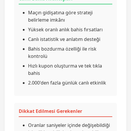
Maçın gidişatına göre strateji
belirleme imkânı
Yüksek oranlı anlık bahis fırsatları
Canlı istatistik ve anlatım desteği
Bahis bozdurma özelliği ile risk
kontrolü
Hızlı kupon oluşturma ve tek tıkla
bahis
2.000'den fazla günlük canlı etkinlik
Dikkat Edilmesi Gerekenler
Oranlar saniyeler içinde değişebildiği