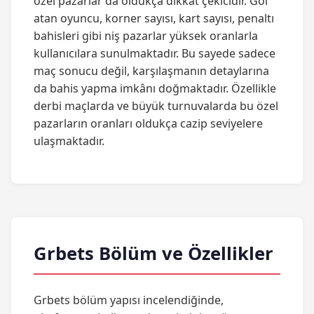
özel pazarlar da oldukça dikkat çekicidir. Gol
atan oyuncu, korner sayısı, kart sayısı, penaltı
bahisleri gibi niş pazarlar yüksek oranlarla
kullanıcılara sunulmaktadır. Bu sayede sadece
maç sonucu değil, karşılaşmanın detaylarına
da bahis yapma imkânı doğmaktadır. Özellikle
derbi maçlarda ve büyük turnuvalarda bu özel
pazarların oranları oldukça cazip seviyelere
ulaşmaktadır.
Grbets Bölüm ve Özellikler
Grbets bölüm yapısı incelendiğinde,