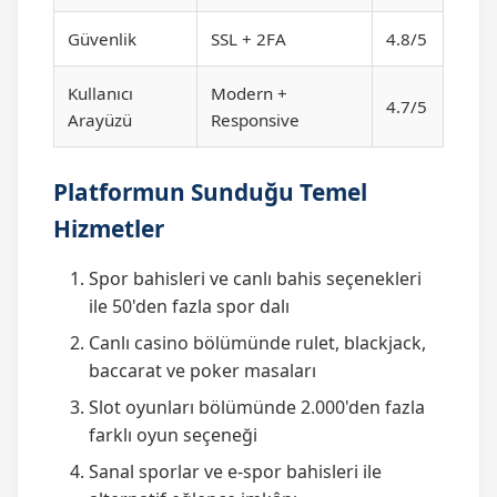
Güvenlik
SSL + 2FA
4.8/5
Kullanıcı
Modern +
4.7/5
Arayüzü
Responsive
Platformun Sunduğu Temel
Hizmetler
Spor bahisleri ve canlı bahis seçenekleri
ile 50'den fazla spor dalı
Canlı casino bölümünde rulet, blackjack,
baccarat ve poker masaları
Slot oyunları bölümünde 2.000'den fazla
farklı oyun seçeneği
Sanal sporlar ve e-spor bahisleri ile