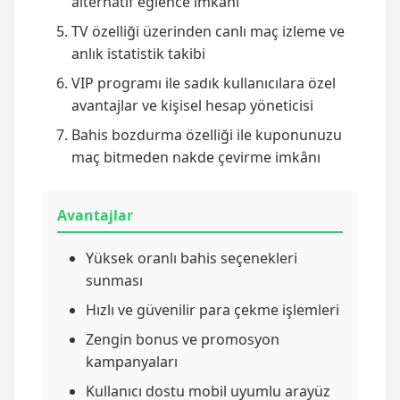
alternatif eğlence imkânı
TV özelliği üzerinden canlı maç izleme ve
anlık istatistik takibi
VIP programı ile sadık kullanıcılara özel
avantajlar ve kişisel hesap yöneticisi
Bahis bozdurma özelliği ile kuponunuzu
maç bitmeden nakde çevirme imkânı
Avantajlar
Yüksek oranlı bahis seçenekleri
sunması
Hızlı ve güvenilir para çekme işlemleri
Zengin bonus ve promosyon
kampanyaları
Kullanıcı dostu mobil uyumlu arayüz