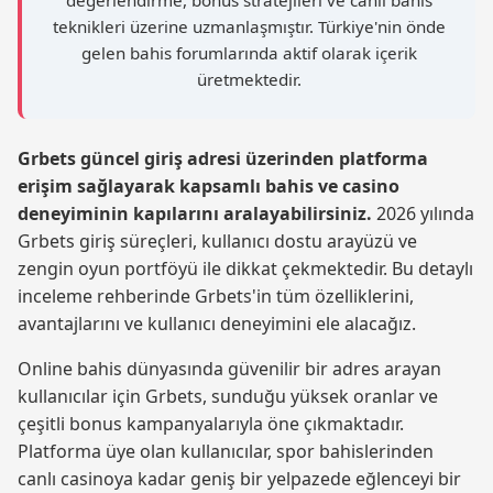
değerlendirme, bonus stratejileri ve canlı bahis
teknikleri üzerine uzmanlaşmıştır. Türkiye'nin önde
gelen bahis forumlarında aktif olarak içerik
üretmektedir.
Grbets güncel giriş adresi üzerinden platforma
erişim sağlayarak kapsamlı bahis ve casino
deneyiminin kapılarını aralayabilirsiniz.
2026 yılında
Grbets giriş süreçleri, kullanıcı dostu arayüzü ve
zengin oyun portföyü ile dikkat çekmektedir. Bu detaylı
inceleme rehberinde Grbets'in tüm özelliklerini,
avantajlarını ve kullanıcı deneyimini ele alacağız.
Online bahis dünyasında güvenilir bir adres arayan
kullanıcılar için Grbets, sunduğu yüksek oranlar ve
çeşitli bonus kampanyalarıyla öne çıkmaktadır.
Platforma üye olan kullanıcılar, spor bahislerinden
canlı casinoya kadar geniş bir yelpazede eğlenceyi bir