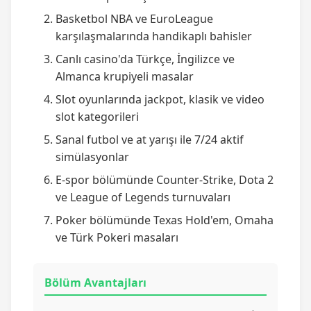
Basketbol NBA ve EuroLeague
karşılaşmalarında handikaplı bahisler
Canlı casino'da Türkçe, İngilizce ve
Almanca krupiyeli masalar
Slot oyunlarında jackpot, klasik ve video
slot kategorileri
Sanal futbol ve at yarışı ile 7/24 aktif
simülasyonlar
E-spor bölümünde Counter-Strike, Dota 2
ve League of Legends turnuvaları
Poker bölümünde Texas Hold'em, Omaha
ve Türk Pokeri masaları
Bölüm Avantajları