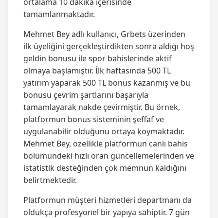
ortalama 10 dakika içerisinde
tamamlanmaktadır.
Mehmet Bey adlı kullanıcı, Grbets üzerinden
ilk üyeliğini gerçekleştirdikten sonra aldığı hoş
geldin bonusu ile spor bahislerinde aktif
olmaya başlamıştır. İlk haftasında 500 TL
yatırım yaparak 500 TL bonus kazanmış ve bu
bonusu çevrim şartlarını başarıyla
tamamlayarak nakde çevirmiştir. Bu örnek,
platformun bonus sisteminin şeffaf ve
uygulanabilir olduğunu ortaya koymaktadır.
Mehmet Bey, özellikle platformun canlı bahis
bölümündeki hızlı oran güncellemelerinden ve
istatistik desteğinden çok memnun kaldığını
belirtmektedir.
Platformun müşteri hizmetleri departmanı da
oldukça profesyonel bir yapıya sahiptir. 7 gün