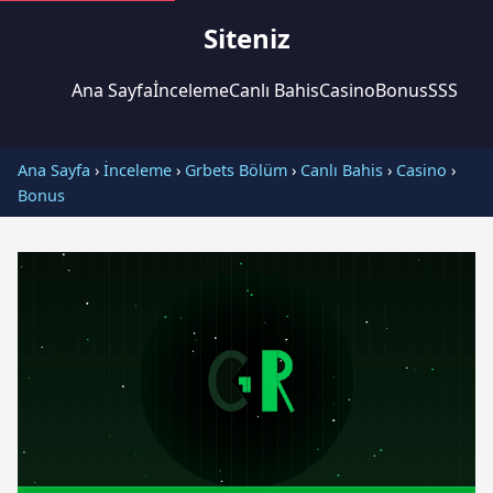
Siteniz
Ana Sayfa
İnceleme
Canlı Bahis
Casino
Bonus
SSS
Ana Sayfa
›
İnceleme
›
Grbets Bölüm
›
Canlı Bahis
›
Casino
›
Bonus