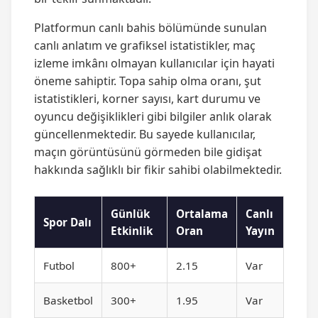
Platformun canlı bahis bölümünde sunulan
canlı anlatım ve grafiksel istatistikler, maç
izleme imkânı olmayan kullanıcılar için hayati
öneme sahiptir. Topa sahip olma oranı, şut
istatistikleri, korner sayısı, kart durumu ve
oyuncu değişiklikleri gibi bilgiler anlık olarak
güncellenmektedir. Bu sayede kullanıcılar,
maçın görüntüsünü görmeden bile gidişat
hakkında sağlıklı bir fikir sahibi olabilmektedir.
Günlük
Ortalama
Canlı
Spor Dalı
Etkinlik
Oran
Yayın
Futbol
800+
2.15
Var
Basketbol
300+
1.95
Var