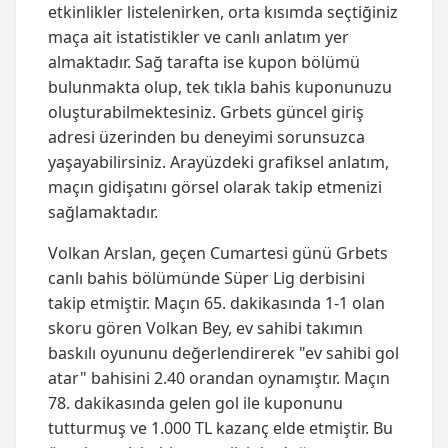
etkinlikler listelenirken, orta kısımda seçtiğiniz
maça ait istatistikler ve canlı anlatım yer
almaktadır. Sağ tarafta ise kupon bölümü
bulunmakta olup, tek tıkla bahis kuponunuzu
oluşturabilmektesiniz. Grbets güncel giriş
adresi üzerinden bu deneyimi sorunsuzca
yaşayabilirsiniz. Arayüzdeki grafiksel anlatım,
maçın gidişatını görsel olarak takip etmenizi
sağlamaktadır.
Volkan Arslan, geçen Cumartesi günü Grbets
canlı bahis bölümünde Süper Lig derbisini
takip etmiştir. Maçın 65. dakikasında 1-1 olan
skoru gören Volkan Bey, ev sahibi takımın
baskılı oyununu değerlendirerek "ev sahibi gol
atar" bahisini 2.40 orandan oynamıştır. Maçın
78. dakikasında gelen gol ile kuponunu
tutturmuş ve 1.000 TL kazanç elde etmiştir. Bu