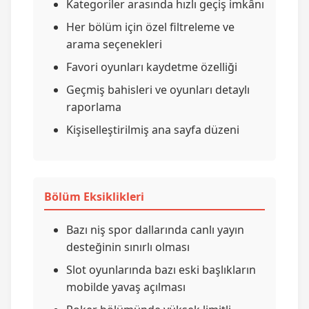
Kategoriler arasında hızlı geçiş imkânı
Her bölüm için özel filtreleme ve
arama seçenekleri
Favori oyunları kaydetme özelliği
Geçmiş bahisleri ve oyunları detaylı
raporlama
Kişiselleştirilmiş ana sayfa düzeni
Bölüm Eksiklikleri
Bazı niş spor dallarında canlı yayın
desteğinin sınırlı olması
Slot oyunlarında bazı eski başlıkların
mobilde yavaş açılması