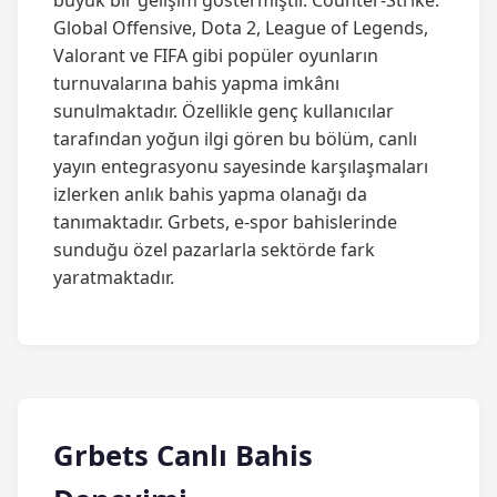
büyük bir gelişim göstermiştir. Counter-Strike:
Global Offensive, Dota 2, League of Legends,
Valorant ve FIFA gibi popüler oyunların
turnuvalarına bahis yapma imkânı
sunulmaktadır. Özellikle genç kullanıcılar
tarafından yoğun ilgi gören bu bölüm, canlı
yayın entegrasyonu sayesinde karşılaşmaları
izlerken anlık bahis yapma olanağı da
tanımaktadır. Grbets, e-spor bahislerinde
sunduğu özel pazarlarla sektörde fark
yaratmaktadır.
Grbets Canlı Bahis