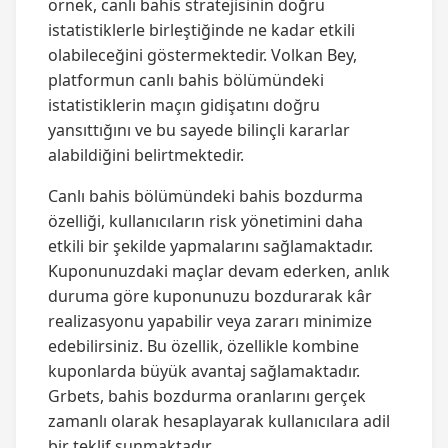
örnek, canlı bahis stratejisinin doğru
istatistiklerle birleştiğinde ne kadar etkili
olabileceğini göstermektedir. Volkan Bey,
platformun canlı bahis bölümündeki
istatistiklerin maçın gidişatını doğru
yansıttığını ve bu sayede bilinçli kararlar
alabildiğini belirtmektedir.
Canlı bahis bölümündeki bahis bozdurma
özelliği, kullanıcıların risk yönetimini daha
etkili bir şekilde yapmalarını sağlamaktadır.
Kuponunuzdaki maçlar devam ederken, anlık
duruma göre kuponunuzu bozdurarak kâr
realizasyonu yapabilir veya zararı minimize
edebilirsiniz. Bu özellik, özellikle kombine
kuponlarda büyük avantaj sağlamaktadır.
Grbets, bahis bozdurma oranlarını gerçek
zamanlı olarak hesaplayarak kullanıcılara adil
bir teklif sunmaktadır.