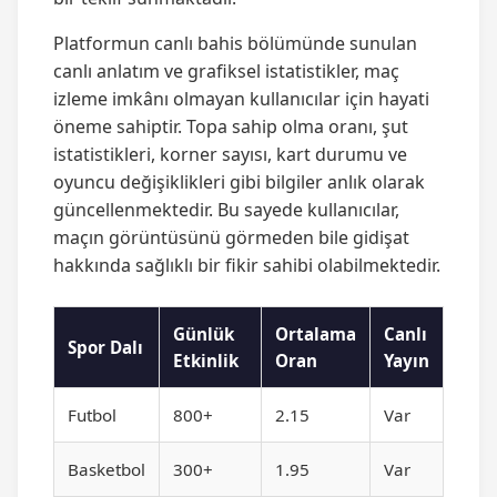
Platformun canlı bahis bölümünde sunulan
canlı anlatım ve grafiksel istatistikler, maç
izleme imkânı olmayan kullanıcılar için hayati
öneme sahiptir. Topa sahip olma oranı, şut
istatistikleri, korner sayısı, kart durumu ve
oyuncu değişiklikleri gibi bilgiler anlık olarak
güncellenmektedir. Bu sayede kullanıcılar,
maçın görüntüsünü görmeden bile gidişat
hakkında sağlıklı bir fikir sahibi olabilmektedir.
Günlük
Ortalama
Canlı
Spor Dalı
Etkinlik
Oran
Yayın
Futbol
800+
2.15
Var
Basketbol
300+
1.95
Var