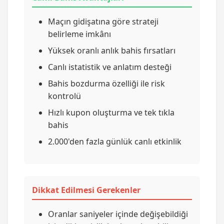
Maçın gidişatına göre strateji
belirleme imkânı
Yüksek oranlı anlık bahis fırsatları
Canlı istatistik ve anlatım desteği
Bahis bozdurma özelliği ile risk
kontrolü
Hızlı kupon oluşturma ve tek tıkla
bahis
2.000'den fazla günlük canlı etkinlik
Dikkat Edilmesi Gerekenler
Oranlar saniyeler içinde değişebildiği