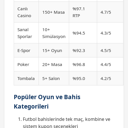
Canlı
%97.1
150+ Masa
4.7/5
Casino
RTP
Sanal
10+
%94.5
4.3/5
Sporlar
Simülasyon
E-Spor
15+ Oyun
%92.3
4.5/5
Poker
20+ Masa
%96.8
4.4/5
Tombala
5+ Salon
%95.0
4.2/5
Popüler Oyun ve Bahis
Kategorileri
Futbol bahislerinde tek maç, kombine ve
sistem kupon seçenekleri