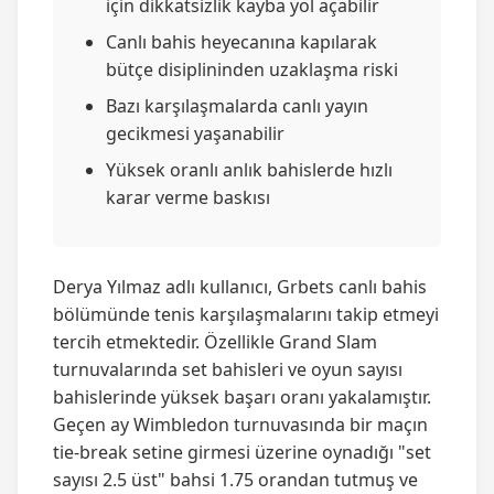
için dikkatsizlik kayba yol açabilir
Canlı bahis heyecanına kapılarak
bütçe disiplininden uzaklaşma riski
Bazı karşılaşmalarda canlı yayın
gecikmesi yaşanabilir
Yüksek oranlı anlık bahislerde hızlı
karar verme baskısı
Derya Yılmaz adlı kullanıcı, Grbets canlı bahis
bölümünde tenis karşılaşmalarını takip etmeyi
tercih etmektedir. Özellikle Grand Slam
turnuvalarında set bahisleri ve oyun sayısı
bahislerinde yüksek başarı oranı yakalamıştır.
Geçen ay Wimbledon turnuvasında bir maçın
tie-break setine girmesi üzerine oynadığı "set
sayısı 2.5 üst" bahsi 1.75 orandan tutmuş ve