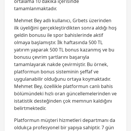
ortalama 10 dakika içerisinde
tamamlanmaktadır.
Mehmet Bey adlı kullanıcı, Grbets üzerinden
ilk üyeliğini gerçekleştirdikten sonra aldığı hoş
geldin bonusu ile spor bahislerinde aktif
olmaya başlamıştır. İlk haftasında 500 TL
yatırım yaparak 500 TL bonus kazanmış ve bu
bonusu çevrim şartlarını başarıyla
tamamlayarak nakde çevirmiştir. Bu örnek,
platformun bonus sisteminin şeffaf ve
uygulanabilir olduğunu ortaya koymaktadır.
Mehmet Bey, özellikle platformun canlı bahis
bölümündeki hızlı oran güncellemelerinden ve
istatistik desteğinden çok memnun kaldığını
belirtmektedir.
Platformun müşteri hizmetleri departmanı da
oldukça profesyonel bir yapıya sahiptir. 7 gün