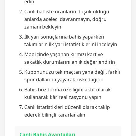
edin
Canlı bahiste oranların düşük olduğu
anlarda aceleci davranmayın, doğru
zamanı bekleyin
İlk yarı sonuçlarına bahis yaparken
takımların ilk yarı istatistiklerini inceleyin
Maç içinde yaşanan kırmızı kart ve
sakatlık durumlarını anlık değerlendirin
Kuponunuzu tek maçtan yana değil, farklı
spor dallarına yayarak riski dağıtın
Bahis bozdurma özelliğini aktif olarak
kullanarak kâr realizasyonu yapın
Canlı istatistikleri düzenli olarak takip
ederek bilinçli kararlar alın
Canlı Bahis Avantajları