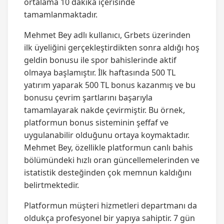
ortalama 10 dakika içerisinde
tamamlanmaktadır.
Mehmet Bey adlı kullanıcı, Grbets üzerinden
ilk üyeliğini gerçekleştirdikten sonra aldığı hoş
geldin bonusu ile spor bahislerinde aktif
olmaya başlamıştır. İlk haftasında 500 TL
yatırım yaparak 500 TL bonus kazanmış ve bu
bonusu çevrim şartlarını başarıyla
tamamlayarak nakde çevirmiştir. Bu örnek,
platformun bonus sisteminin şeffaf ve
uygulanabilir olduğunu ortaya koymaktadır.
Mehmet Bey, özellikle platformun canlı bahis
bölümündeki hızlı oran güncellemelerinden ve
istatistik desteğinden çok memnun kaldığını
belirtmektedir.
Platformun müşteri hizmetleri departmanı da
oldukça profesyonel bir yapıya sahiptir. 7 gün