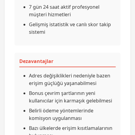
7 gün 24 saat aktif profesyonel
müşteri hizmetleri
Gelişmiş istatistik ve canlı skor takip
sistemi
Dezavantajlar
Adres değişiklikleri nedeniyle bazen
erişim güçlüğü yaşanabilmesi
Bonus çevrim şartlarının yeni
kullanıcılar için karmaşık gelebilmesi
Belirli ödeme yöntemlerinde
komisyon uygulanması
Bazı ülkelerde erişim kısıtlamalarının