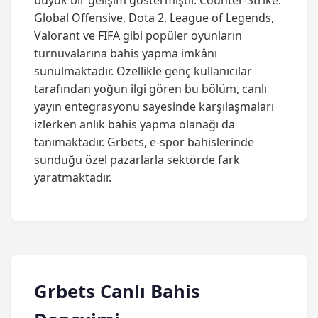
büyük bir gelişim göstermiştir. Counter-Strike:
Global Offensive, Dota 2, League of Legends,
Valorant ve FIFA gibi popüler oyunların
turnuvalarına bahis yapma imkânı
sunulmaktadır. Özellikle genç kullanıcılar
tarafından yoğun ilgi gören bu bölüm, canlı
yayın entegrasyonu sayesinde karşılaşmaları
izlerken anlık bahis yapma olanağı da
tanımaktadır. Grbets, e-spor bahislerinde
sunduğu özel pazarlarla sektörde fark
yaratmaktadır.
Grbets Canlı Bahis