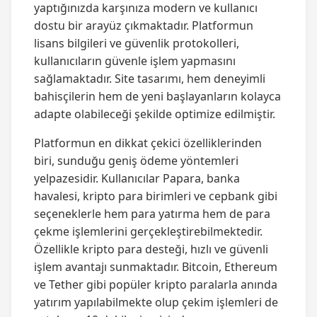
yaptığınızda karşınıza modern ve kullanıcı
dostu bir arayüz çıkmaktadır. Platformun
lisans bilgileri ve güvenlik protokolleri,
kullanıcıların güvenle işlem yapmasını
sağlamaktadır. Site tasarımı, hem deneyimli
bahisçilerin hem de yeni başlayanların kolayca
adapte olabileceği şekilde optimize edilmiştir.
Platformun en dikkat çekici özelliklerinden
biri, sunduğu geniş ödeme yöntemleri
yelpazesidir. Kullanıcılar Papara, banka
havalesi, kripto para birimleri ve cepbank gibi
seçeneklerle hem para yatırma hem de para
çekme işlemlerini gerçekleştirebilmektedir.
Özellikle kripto para desteği, hızlı ve güvenli
işlem avantajı sunmaktadır. Bitcoin, Ethereum
ve Tether gibi popüler kripto paralarla anında
yatırım yapılabilmekte olup çekim işlemleri de