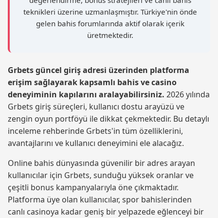
değerlendirme, bonus stratejileri ve canlı bahis
teknikleri üzerine uzmanlaşmıştır. Türkiye'nin önde
gelen bahis forumlarında aktif olarak içerik
üretmektedir.
Grbets güncel giriş adresi üzerinden platforma
erişim sağlayarak kapsamlı bahis ve casino
deneyiminin kapılarını aralayabilirsiniz.
2026 yılında
Grbets giriş süreçleri, kullanıcı dostu arayüzü ve
zengin oyun portföyü ile dikkat çekmektedir. Bu detaylı
inceleme rehberinde Grbets'in tüm özelliklerini,
avantajlarını ve kullanıcı deneyimini ele alacağız.
Online bahis dünyasında güvenilir bir adres arayan
kullanıcılar için Grbets, sunduğu yüksek oranlar ve
çeşitli bonus kampanyalarıyla öne çıkmaktadır.
Platforma üye olan kullanıcılar, spor bahislerinden
canlı casinoya kadar geniş bir yelpazede eğlenceyi bir