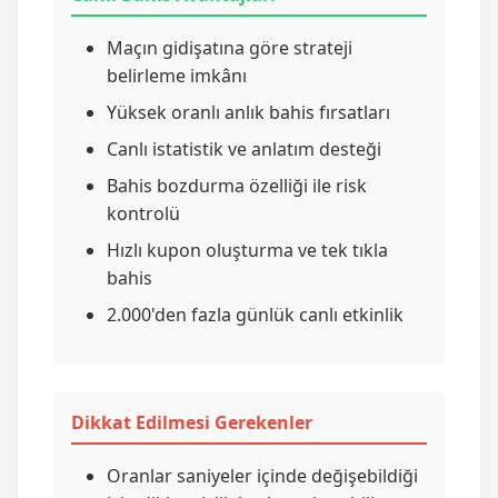
Maçın gidişatına göre strateji
belirleme imkânı
Yüksek oranlı anlık bahis fırsatları
Canlı istatistik ve anlatım desteği
Bahis bozdurma özelliği ile risk
kontrolü
Hızlı kupon oluşturma ve tek tıkla
bahis
2.000'den fazla günlük canlı etkinlik
Dikkat Edilmesi Gerekenler
Oranlar saniyeler içinde değişebildiği