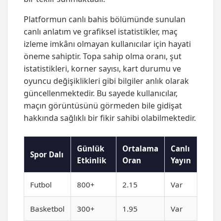
Platformun canlı bahis bölümünde sunulan
canlı anlatım ve grafiksel istatistikler, maç
izleme imkânı olmayan kullanıcılar için hayati
öneme sahiptir. Topa sahip olma oranı, şut
istatistikleri, korner sayısı, kart durumu ve
oyuncu değişiklikleri gibi bilgiler anlık olarak
güncellenmektedir. Bu sayede kullanıcılar,
maçın görüntüsünü görmeden bile gidişat
hakkında sağlıklı bir fikir sahibi olabilmektedir.
Günlük
Ortalama
Canlı
Spor Dalı
Etkinlik
Oran
Yayın
Futbol
800+
2.15
Var
Basketbol
300+
1.95
Var