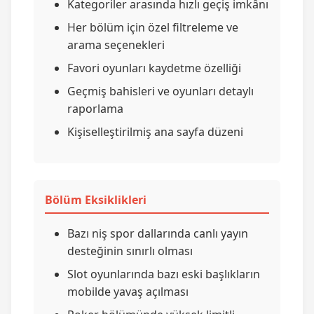
Kategoriler arasında hızlı geçiş imkânı
Her bölüm için özel filtreleme ve
arama seçenekleri
Favori oyunları kaydetme özelliği
Geçmiş bahisleri ve oyunları detaylı
raporlama
Kişiselleştirilmiş ana sayfa düzeni
Bölüm Eksiklikleri
Bazı niş spor dallarında canlı yayın
desteğinin sınırlı olması
Slot oyunlarında bazı eski başlıkların
mobilde yavaş açılması