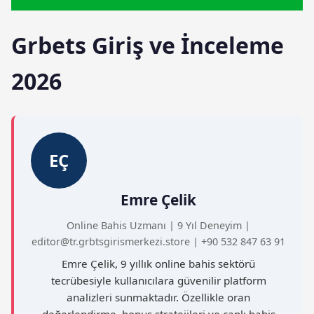
Grbets Giriş ve İnceleme
2026
EÇ
Emre Çelik
Online Bahis Uzmanı | 9 Yıl Deneyim |
editor@tr.grbtsgirismerkezi.store | +90 532 847 63 91
Emre Çelik, 9 yıllık online bahis sektörü
tecrübesiyle kullanıcılara güvenilir platform
analizleri sunmaktadır. Özellikle oran