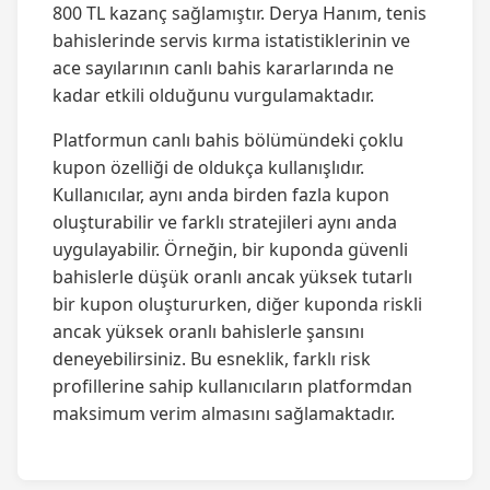
800 TL kazanç sağlamıştır. Derya Hanım, tenis
bahislerinde servis kırma istatistiklerinin ve
ace sayılarının canlı bahis kararlarında ne
kadar etkili olduğunu vurgulamaktadır.
Platformun canlı bahis bölümündeki çoklu
kupon özelliği de oldukça kullanışlıdır.
Kullanıcılar, aynı anda birden fazla kupon
oluşturabilir ve farklı stratejileri aynı anda
uygulayabilir. Örneğin, bir kuponda güvenli
bahislerle düşük oranlı ancak yüksek tutarlı
bir kupon oluştururken, diğer kuponda riskli
ancak yüksek oranlı bahislerle şansını
deneyebilirsiniz. Bu esneklik, farklı risk
profillerine sahip kullanıcıların platformdan
maksimum verim almasını sağlamaktadır.