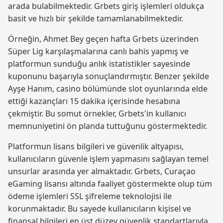
arada bulabilmektedir. Grbets giriş işlemleri oldukça
basit ve hızlı bir şekilde tamamlanabilmektedir.
Örneğin, Ahmet Bey geçen hafta Grbets üzerinden
Süper Lig karşılaşmalarına canlı bahis yapmış ve
platformun sunduğu anlık istatistikler sayesinde
kuponunu başarıyla sonuçlandırmıştır. Benzer şekilde
Ayşe Hanım, casino bölümünde slot oyunlarında elde
ettiği kazançları 15 dakika içerisinde hesabına
çekmiştir. Bu somut örnekler, Grbets'in kullanıcı
memnuniyetini ön planda tuttuğunu göstermektedir.
Platformun lisans bilgileri ve güvenlik altyapısı,
kullanıcıların güvenle işlem yapmasını sağlayan temel
unsurlar arasında yer almaktadır. Grbets, Curaçao
eGaming lisansı altında faaliyet göstermekte olup tüm
ödeme işlemleri SSL şifreleme teknolojisi ile
korunmaktadır. Bu sayede kullanıcıların kişisel ve
finansal bilgileri en üst düzey güvenlik standartlarıyla