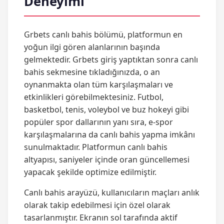
Deneyimi
Grbets canlı bahis bölümü, platformun en
yoğun ilgi gören alanlarının başında
gelmektedir. Grbets giriş yaptıktan sonra canlı
bahis sekmesine tıkladığınızda, o an
oynanmakta olan tüm karşılaşmaları ve
etkinlikleri görebilmektesiniz. Futbol,
basketbol, tenis, voleybol ve buz hokeyi gibi
popüler spor dallarının yanı sıra, e-spor
karşılaşmalarına da canlı bahis yapma imkânı
sunulmaktadır. Platformun canlı bahis
altyapısı, saniyeler içinde oran güncellemesi
yapacak şekilde optimize edilmiştir.
Canlı bahis arayüzü, kullanıcıların maçları anlık
olarak takip edebilmesi için özel olarak
tasarlanmıştır. Ekranın sol tarafında aktif