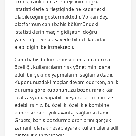
örnek, canlı bahis stratejisinin doğru
istatistiklerle birleştiğinde ne kadar etkili
olabileceğini göstermektedir. Volkan Bey,
platformun canlı bahis bölümündeki
istatistiklerin maçın gidişatını doğru
yansıttığını ve bu sayede bilinçli kararlar
alabildiğini belirtmektedir.
Canlı bahis bölümündeki bahis bozdurma
özelliği, kullanıcıların risk yönetimini daha
etkili bir şekilde yapmalarını sağlamaktadır.
Kuponunuzdaki maçlar devam ederken, anlık
duruma göre kuponunuzu bozdurarak kâr
realizasyonu yapabilir veya zararı minimize
edebilirsiniz. Bu özellik, özellikle kombine
kuponlarda büyük avantaj sağlamaktadır.
Grbets, bahis bozdurma oranlarını gerçek
zamanlı olarak hesaplayarak kullanıcılara adil
bir teklif sunmaktadır.