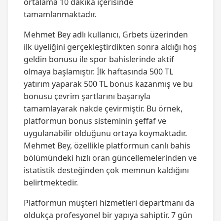
ortalama 10 dakika içerisinde
tamamlanmaktadır.
Mehmet Bey adlı kullanıcı, Grbets üzerinden
ilk üyeliğini gerçekleştirdikten sonra aldığı hoş
geldin bonusu ile spor bahislerinde aktif
olmaya başlamıştır. İlk haftasında 500 TL
yatırım yaparak 500 TL bonus kazanmış ve bu
bonusu çevrim şartlarını başarıyla
tamamlayarak nakde çevirmiştir. Bu örnek,
platformun bonus sisteminin şeffaf ve
uygulanabilir olduğunu ortaya koymaktadır.
Mehmet Bey, özellikle platformun canlı bahis
bölümündeki hızlı oran güncellemelerinden ve
istatistik desteğinden çok memnun kaldığını
belirtmektedir.
Platformun müşteri hizmetleri departmanı da
oldukça profesyonel bir yapıya sahiptir. 7 gün