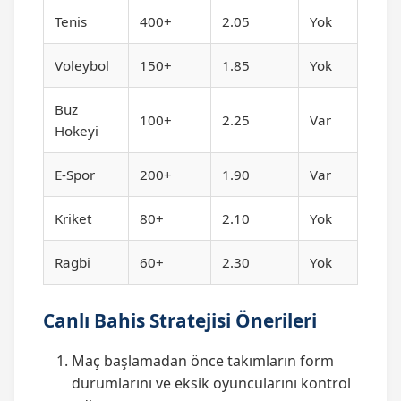
Tenis
400+
2.05
Yok
Voleybol
150+
1.85
Yok
Buz
100+
2.25
Var
Hokeyi
E-Spor
200+
1.90
Var
Kriket
80+
2.10
Yok
Ragbi
60+
2.30
Yok
Canlı Bahis Stratejisi Önerileri
Maç başlamadan önce takımların form
durumlarını ve eksik oyuncularını kontrol