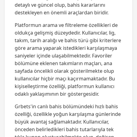
detaylı ve güncel olup, bahis kararlarını
destekleyen en önemli araçlardan biridir.
Platformun arama ve filtreleme özellikleri de
oldukça gelişmiş düzeydedir. Kullanıcılar, lig,
takım, tarih aralığı ve bahis türü gibi kriterlere
göre arama yaparak istedikleri karşılaşmaya
saniyeler içinde ulaşabilmektedir. Favoriler
bölümüne eklenen takımların maçları, ana
sayfada öncelikli olarak gösterilmekte olup
kullanıcılar hiçbir maçı kaçırmamaktadır. Bu
kişiselleştirme özelliği, platformun kullanıcı
odaklı yaklaşımının bir göstergesidir.
Grbets'in canlı bahis bölümündeki hızlı bahis
özelliği, özellikle yoğun karşılaşma günlerinde
büyük avantaj sağlamaktadır. Kullanıcılar,
önceden belirledikleri bahis tutarlarıyla tek
tıkla kupon oluşturabilmekte olup, değişen