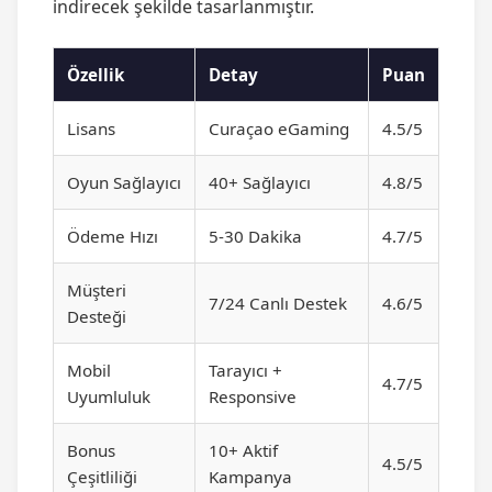
indirecek şekilde tasarlanmıştır.
Özellik
Detay
Puan
Lisans
Curaçao eGaming
4.5/5
Oyun Sağlayıcı
40+ Sağlayıcı
4.8/5
Ödeme Hızı
5-30 Dakika
4.7/5
Müşteri
7/24 Canlı Destek
4.6/5
Desteği
Mobil
Tarayıcı +
4.7/5
Uyumluluk
Responsive
Bonus
10+ Aktif
4.5/5
Çeşitliliği
Kampanya