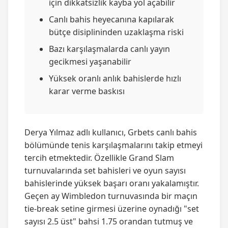
için dikkatsizlik kayba yol açabilir
Canlı bahis heyecanına kapılarak
bütçe disiplininden uzaklaşma riski
Bazı karşılaşmalarda canlı yayın
gecikmesi yaşanabilir
Yüksek oranlı anlık bahislerde hızlı
karar verme baskısı
Derya Yılmaz adlı kullanıcı, Grbets canlı bahis
bölümünde tenis karşılaşmalarını takip etmeyi
tercih etmektedir. Özellikle Grand Slam
turnuvalarında set bahisleri ve oyun sayısı
bahislerinde yüksek başarı oranı yakalamıştır.
Geçen ay Wimbledon turnuvasında bir maçın
tie-break setine girmesi üzerine oynadığı "set
sayısı 2.5 üst" bahsi 1.75 orandan tutmuş ve