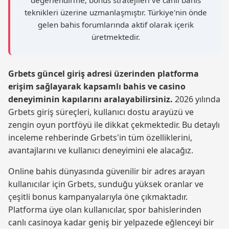
değerlendirme, bonus stratejileri ve canlı bahis
teknikleri üzerine uzmanlaşmıştır. Türkiye'nin önde
gelen bahis forumlarında aktif olarak içerik
üretmektedir.
Grbets güncel giriş adresi üzerinden platforma
erişim sağlayarak kapsamlı bahis ve casino
deneyiminin kapılarını aralayabilirsiniz.
2026 yılında
Grbets giriş süreçleri, kullanıcı dostu arayüzü ve
zengin oyun portföyü ile dikkat çekmektedir. Bu detaylı
inceleme rehberinde Grbets'in tüm özelliklerini,
avantajlarını ve kullanıcı deneyimini ele alacağız.
Online bahis dünyasında güvenilir bir adres arayan
kullanıcılar için Grbets, sunduğu yüksek oranlar ve
çeşitli bonus kampanyalarıyla öne çıkmaktadır.
Platforma üye olan kullanıcılar, spor bahislerinden
canlı casinoya kadar geniş bir yelpazede eğlenceyi bir