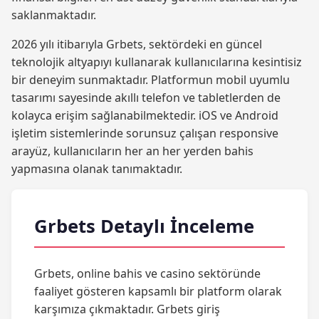
saklanmaktadır.
2026 yılı itibarıyla Grbets, sektördeki en güncel
teknolojik altyapıyı kullanarak kullanıcılarına kesintisiz
bir deneyim sunmaktadır. Platformun mobil uyumlu
tasarımı sayesinde akıllı telefon ve tabletlerden de
kolayca erişim sağlanabilmektedir. iOS ve Android
işletim sistemlerinde sorunsuz çalışan responsive
arayüz, kullanıcıların her an her yerden bahis
yapmasına olanak tanımaktadır.
Grbets Detaylı İnceleme
Grbets, online bahis ve casino sektöründe
faaliyet gösteren kapsamlı bir platform olarak
karşımıza çıkmaktadır. Grbets giriş