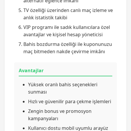
alternatif eğlence imkânı
TV özelliği üzerinden canlı maç izleme ve
anlık istatistik takibi
VIP programı ile sadık kullanıcılara özel
avantajlar ve kişisel hesap yöneticisi
Bahis bozdurma özelliği ile kuponunuzu
maç bitmeden nakde çevirme imkânı
Avantajlar
Yüksek oranlı bahis seçenekleri
sunması
Hızlı ve güvenilir para çekme işlemleri
Zengin bonus ve promosyon
kampanyaları
Kullanıcı dostu mobil uyumlu arayüz