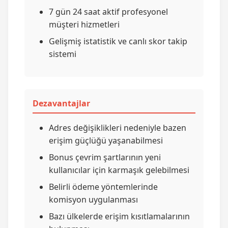
7 gün 24 saat aktif profesyonel
müşteri hizmetleri
Gelişmiş istatistik ve canlı skor takip
sistemi
Dezavantajlar
Adres değişiklikleri nedeniyle bazen
erişim güçlüğü yaşanabilmesi
Bonus çevrim şartlarının yeni
kullanıcılar için karmaşık gelebilmesi
Belirli ödeme yöntemlerinde
komisyon uygulanması
Bazı ülkelerde erişim kısıtlamalarının