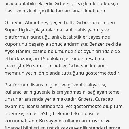
arada bulabilmektedir. Grbets giriş işlemleri oldukça
basit ve hızlı bir şekilde tamamlanabilmektedir.
Örneğin, Ahmet Bey geçen hafta Grbets üzerinden
Süper Lig karşılaşmalarına canlı bahis yapmış ve
platformun sunduğu anlık istatistikler sayesinde
kuponunu başarıyla sonuçlandırmıştır. Benzer şekilde
Ayşe Hanım, casino bölümünde slot oyunlarında elde
ettiği kazançları 15 dakika içerisinde hesabına
çekmiştir. Bu somut örnekler, Grbets'in kullanıcı
memnuniyetini ön planda tuttuğunu göstermektedir.
Platformun lisans bilgileri ve güvenlik altyapısı,
kullanıcıların güvenle işlem yapmasını sağlayan temel
unsurlar arasında yer almaktadır. Grbets, Curaçao
eGaming lisansı altında faaliyet göstermekte olup tüm
ödeme işlemleri SSL şifreleme teknolojisi ile
korunmaktadır. Bu sayede kullanıcıların kişisel ve
finansal bilgileri en üst düzey güvenlik standartlarıyla