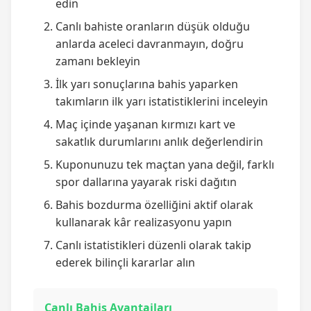
edin
Canlı bahiste oranların düşük olduğu
anlarda aceleci davranmayın, doğru
zamanı bekleyin
İlk yarı sonuçlarına bahis yaparken
takımların ilk yarı istatistiklerini inceleyin
Maç içinde yaşanan kırmızı kart ve
sakatlık durumlarını anlık değerlendirin
Kuponunuzu tek maçtan yana değil, farklı
spor dallarına yayarak riski dağıtın
Bahis bozdurma özelliğini aktif olarak
kullanarak kâr realizasyonu yapın
Canlı istatistikleri düzenli olarak takip
ederek bilinçli kararlar alın
Canlı Bahis Avantajları