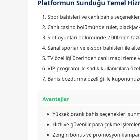
Platformun Sunduğu Temel Hiz
Spor bahisleri ve canlı bahis seçenekleri
Canlı casino bölümünde rulet, blackjac
Slot oyunları bölümünde 2.000'den fazl
Sanal sporlar ve e-spor bahisleri ile al
TV özelliği üzerinden canlı maç izleme ve
VIP programı ile sadık kullanıcılara özel
Bahis bozdurma özelliği ile kuponunu
Avantajlar
Yüksek oranlı bahis seçenekleri sun
Hızlı ve güvenilir para çekme işlemler
Zengin bonus ve promosyon kampan