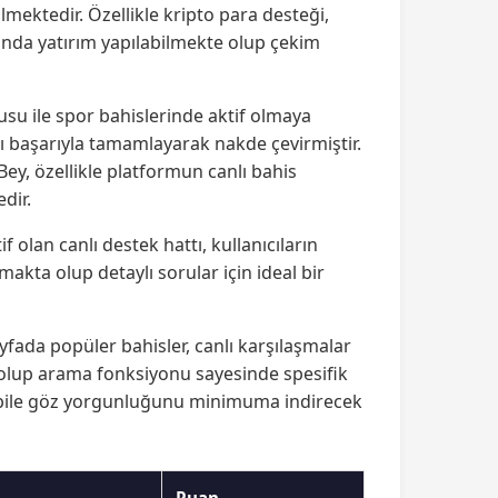
mektedir. Özellikle kripto para desteği,
nında yatırım yapılabilmekte olup çekim
usu ile spor bahislerinde aktif olmaya
ı başarıyla tamamlayarak nakde çevirmiştir.
y, özellikle platformun canlı bahis
dir.
olan canlı destek hattı, kullanıcıların
makta olup detaylı sorular için ideal bir
fada popüler bahisler, canlı karşılaşmalar
e olup arama fonksiyonu sayesinde spesifik
da bile göz yorgunluğunu minimuma indirecek