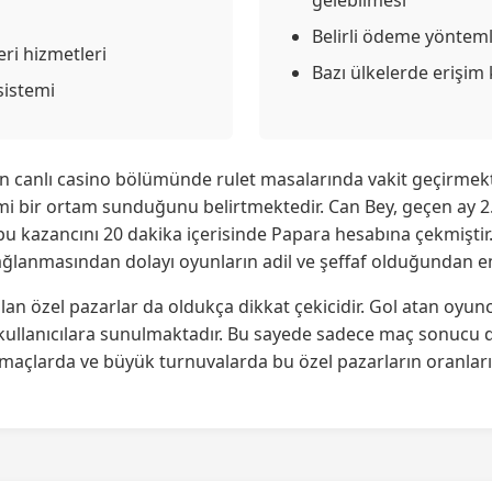
Belirli ödeme yöntem
ri hizmetleri
Bazı ülkelerde erişim
 sistemi
ts'in canlı casino bölümünde rulet masalarında vakit geçirmek
 bir ortam sunduğunu belirtmektedir. Can Bey, geçen ay 2.
u kazancını 20 dakika içerisinde Papara hesabına çekmiştir.
ağlanmasından dolayı oyunların adil ve şeffaf olduğundan 
 özel pazarlar da oldukça dikkat çekicidir. Gol atan oyuncu, 
a kullanıcılara sunulmaktadır. Bu sayede sadece maç sonucu d
maçlarda ve büyük turnuvalarda bu özel pazarların oranları 