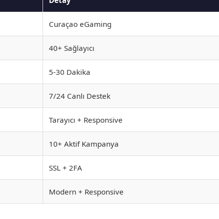
Detay
Curaçao eGaming
40+ Sağlayıcı
5-30 Dakika
7/24 Canlı Destek
Tarayıcı + Responsive
10+ Aktif Kampanya
SSL + 2FA
Modern + Responsive