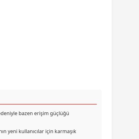
nedeniyle bazen erişim güçlüğü
ın yeni kullanıcılar için karmaşık