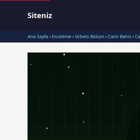
Siteniz
Ana Sayfa
›
İnceleme
›
Grbets Bölüm
›
Canlı Bahis
›
Ca