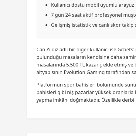
Kullanıcı dostu mobil uyumlu arayüz
7 gün 24 saat aktif profesyonel müşte
Gelişmiş istatistik ve canlı skor takip
Can Yıldız adlı bir diğer kullanıcı ise Grbe
bulunduğu masaların kendisine daha samimi
masalarında 5.500 TL kazanç elde etmiş ve b
altyapısının Evolution Gaming tarafından s
Platformun spor bahisleri bölümünde sunulan
bahisleri gibi niş pazarlar yüksek oranlarl
yapma imkânı doğmaktadır. Özellikle derbi 