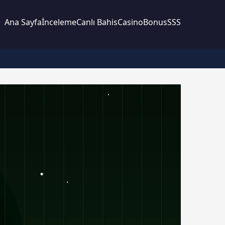
Ana Sayfa
İnceleme
Canlı Bahis
Casino
Bonus
SSS