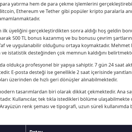
para yatırma hem de para çekme işlemlerini gerçekleştirebil
 Bitcoin, Ethereum ve Tether gibi popüler kripto paralarla a
 tamamlanmaktadır.
ilk üyeliğini gerçekleştirdikten sonra aldığı hoş geldin bon
yaparak 500 TL bonus kazanmış ve bu bonusu çevrim şartların
af ve uygulanabilir olduğunu ortaya koymaktadır. Mehmet Be
ve istatistik desteğinden çok memnun kaldığını belirtmekte
oldukça profesyonel bir yapıya sahiptir. 7 gün 24 saat aktif 
dir. E-posta desteği ise genellikle 2 saat içerisinde yanıtlan
ları üzerinden de hızlı geri dönüşler alınabilmektedir.
modern tasarımlardan biri olarak dikkat çekmektedir. Ana say
adır. Kullanıcılar, tek tıkla istedikleri bölüme ulaşabilmekt
. Arayüzün renk şeması ve tipografi, uzun süreli kullanım