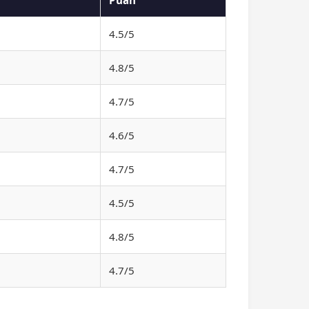
Puan
4.5/5
4.8/5
4.7/5
4.6/5
4.7/5
4.5/5
4.8/5
4.7/5