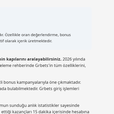
adır. Özellikle oran değerlendirme, bonus
tif olarak içerik üretmektedir.
n kapılarını aralayabilirsiniz.
2026 yılında
celeme rehberinde Grbets'in tüm özelliklerini,
itli bonus kampanyalarıyla öne çıkmaktadır.
ada bulabilmektedir. Grbets giriş işlemleri
mun sunduğu anlık istatistikler sayesinde
ttiği kazançları 15 dakika içerisinde hesabına