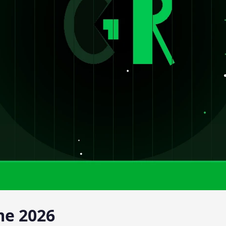
me 2026