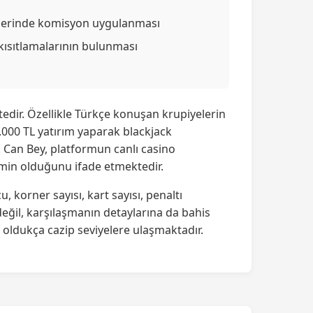
lerinde komisyon uygulanması
 kısıtlamalarının bulunması
tedir. Özellikle Türkçe konuşan krupiyelerin
000 TL yatırım yaparak blackjack
 Can Bey, platformun canlı casino
emin olduğunu ifade etmektedir.
korner sayısı, kart sayısı, penaltı
eğil, karşılaşmanın detaylarına da bahis
oldukça cazip seviyelere ulaşmaktadır.