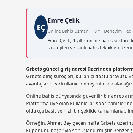
Emre Çelik
EÇ
Online Bahis Uzmanı | 9 Yıl Deneyim | edi
Emre Çelik, 9 yıllık online bahis sektörü
stratejileri ve canlı bahis teknikleri üze
Grbets güncel giriş adresi üzerinden platfor
Grbets giriş süreçleri, kullanıcı dostu arayüzü 
avantajlarını ve kullanıcı deneyimini ele alacağız
Online bahis dünyasında güvenilir bir adres ara
Platforma üye olan kullanıcılar, spor bahislerin
oldukça basit ve hızlı bir şekilde tamamlanabilm
Örneğin, Ahmet Bey geçen hafta Grbets üzerinde
kuponunu başarıyla sonuçlandırmıştır. Benzer ş