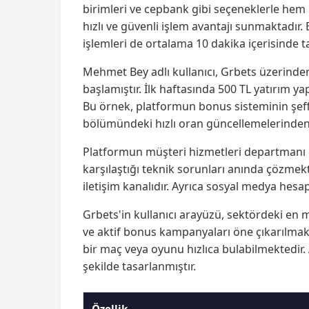
birimleri ve cepbank gibi seçeneklerle hem 
hızlı ve güvenli işlem avantajı sunmaktadır.
işlemleri de ortalama 10 dakika içerisinde
Mehmet Bey adlı kullanıcı, Grbets üzerinden 
başlamıştır. İlk haftasında 500 TL yatırım 
Bu örnek, platformun bonus sisteminin şeff
bölümündeki hızlı oran güncellemelerinden 
Platformun müşteri hizmetleri departmanı da 
karşılaştığı teknik sorunları anında çözmekte
iletişim kanalıdır. Ayrıca sosyal medya hesap
Grbets'in kullanıcı arayüzü, sektördeki en 
ve aktif bonus kampanyaları öne çıkarılmakt
bir maç veya oyunu hızlıca bulabilmektedir
şekilde tasarlanmıştır.