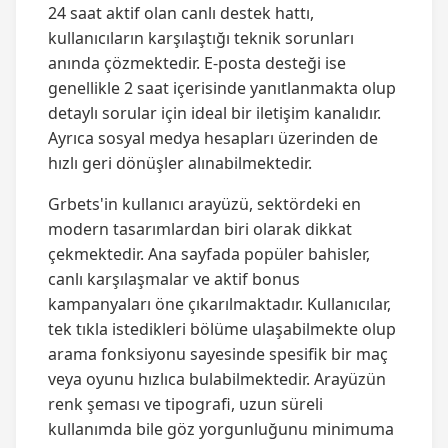
24 saat aktif olan canlı destek hattı,
kullanıcıların karşılaştığı teknik sorunları
anında çözmektedir. E-posta desteği ise
genellikle 2 saat içerisinde yanıtlanmakta olup
detaylı sorular için ideal bir iletişim kanalıdır.
Ayrıca sosyal medya hesapları üzerinden de
hızlı geri dönüşler alınabilmektedir.
Grbets'in kullanıcı arayüzü, sektördeki en
modern tasarımlardan biri olarak dikkat
çekmektedir. Ana sayfada popüler bahisler,
canlı karşılaşmalar ve aktif bonus
kampanyaları öne çıkarılmaktadır. Kullanıcılar,
tek tıkla istedikleri bölüme ulaşabilmekte olup
arama fonksiyonu sayesinde spesifik bir maç
veya oyunu hızlıca bulabilmektedir. Arayüzün
renk şeması ve tipografi, uzun süreli
kullanımda bile göz yorgunluğunu minimuma