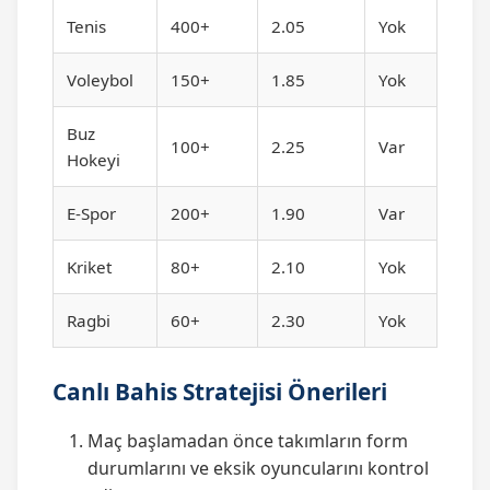
Tenis
400+
2.05
Yok
Voleybol
150+
1.85
Yok
Buz
100+
2.25
Var
Hokeyi
E-Spor
200+
1.90
Var
Kriket
80+
2.10
Yok
Ragbi
60+
2.30
Yok
Canlı Bahis Stratejisi Önerileri
Maç başlamadan önce takımların form
durumlarını ve eksik oyuncularını kontrol