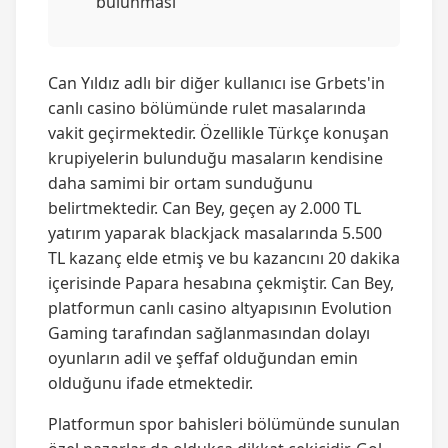
bulunması
Can Yıldız adlı bir diğer kullanıcı ise Grbets'in
canlı casino bölümünde rulet masalarında
vakit geçirmektedir. Özellikle Türkçe konuşan
krupiyelerin bulunduğu masaların kendisine
daha samimi bir ortam sunduğunu
belirtmektedir. Can Bey, geçen ay 2.000 TL
yatırım yaparak blackjack masalarında 5.500
TL kazanç elde etmiş ve bu kazancını 20 dakika
içerisinde Papara hesabına çekmiştir. Can Bey,
platformun canlı casino altyapısının Evolution
Gaming tarafından sağlanmasından dolayı
oyunların adil ve şeffaf olduğundan emin
olduğunu ifade etmektedir.
Platformun spor bahisleri bölümünde sunulan