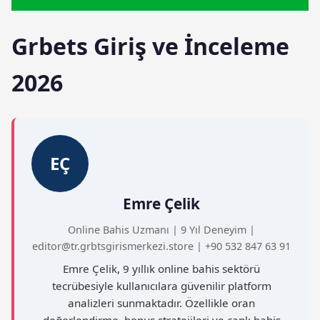
Grbets Giriş ve İnceleme
2026
EÇ
Emre Çelik
Online Bahis Uzmanı | 9 Yıl Deneyim |
editor@tr.grbtsgirismerkezi.store | +90 532 847 63 91
Emre Çelik, 9 yıllık online bahis sektörü
tecrübesiyle kullanıcılara güvenilir platform
analizleri sunmaktadır. Özellikle oran