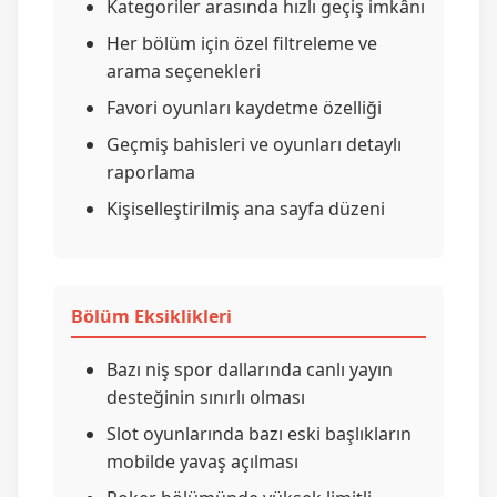
Kategoriler arasında hızlı geçiş imkânı
Her bölüm için özel filtreleme ve
arama seçenekleri
Favori oyunları kaydetme özelliği
Geçmiş bahisleri ve oyunları detaylı
raporlama
Kişiselleştirilmiş ana sayfa düzeni
Bölüm Eksiklikleri
Bazı niş spor dallarında canlı yayın
desteğinin sınırlı olması
Slot oyunlarında bazı eski başlıkların
mobilde yavaş açılması