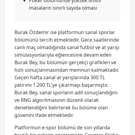
Poker bölümünde yüksek limitli
masaların sınırlı sayıda olması
Burak Özdemir ise platformun sanal sporlar
bölümünü tercih etmektedir. Gece saatlerinde
canlı maç olmadığında sanal futbol ve at yarışı
simülasyonlarıyla eğlencesine devam eden
Burak Bey, bu bölümün gerçekçi grafikleri ve
hızlı sonuçlanmasından memnun kalmaktadır.
Geçen hafta sanal at yarışlarında 300 TL
yatırımı 1.200 TL'ye çıkarmayı başarmıştır.
Burak Bey, sanal sporların adil sonuçlandığını
ve RNG algoritmasının düzenli olarak
denetlendiğini belirterek bu bölüme olan
güvenini ifade etmektedir.
Platformun e-spor bölümü de son yıllarda