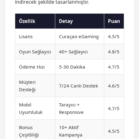
indirecek şekilde tasarlanmıştır.
Özellik
Detay
Puan
Lisans
Curaçao eGaming
4.5/5
Oyun Sağlayıcı
40+ Sağlayıcı
4.8/5
Ödeme Hızı
5-30 Dakika
4.7/5
Müşteri
7/24 Canlı Destek
4.6/5
Desteği
Mobil
Tarayıcı +
4.7/5
Uyumluluk
Responsive
Bonus
10+ Aktif
4.5/5
Çeşitliliği
Kampanya