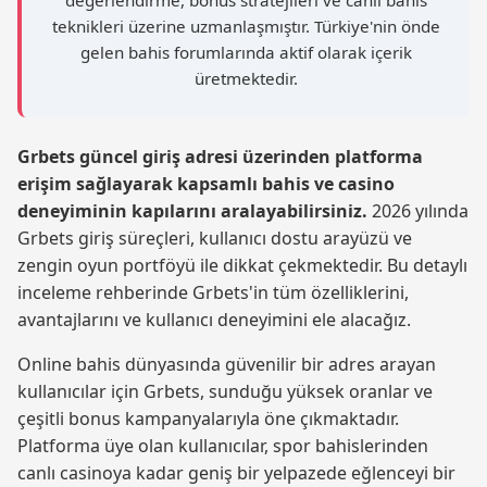
değerlendirme, bonus stratejileri ve canlı bahis
teknikleri üzerine uzmanlaşmıştır. Türkiye'nin önde
gelen bahis forumlarında aktif olarak içerik
üretmektedir.
Grbets güncel giriş adresi üzerinden platforma
erişim sağlayarak kapsamlı bahis ve casino
deneyiminin kapılarını aralayabilirsiniz.
2026 yılında
Grbets giriş süreçleri, kullanıcı dostu arayüzü ve
zengin oyun portföyü ile dikkat çekmektedir. Bu detaylı
inceleme rehberinde Grbets'in tüm özelliklerini,
avantajlarını ve kullanıcı deneyimini ele alacağız.
Online bahis dünyasında güvenilir bir adres arayan
kullanıcılar için Grbets, sunduğu yüksek oranlar ve
çeşitli bonus kampanyalarıyla öne çıkmaktadır.
Platforma üye olan kullanıcılar, spor bahislerinden
canlı casinoya kadar geniş bir yelpazede eğlenceyi bir