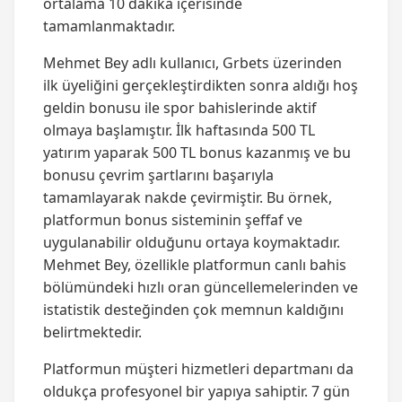
ortalama 10 dakika içerisinde
tamamlanmaktadır.
Mehmet Bey adlı kullanıcı, Grbets üzerinden
ilk üyeliğini gerçekleştirdikten sonra aldığı hoş
geldin bonusu ile spor bahislerinde aktif
olmaya başlamıştır. İlk haftasında 500 TL
yatırım yaparak 500 TL bonus kazanmış ve bu
bonusu çevrim şartlarını başarıyla
tamamlayarak nakde çevirmiştir. Bu örnek,
platformun bonus sisteminin şeffaf ve
uygulanabilir olduğunu ortaya koymaktadır.
Mehmet Bey, özellikle platformun canlı bahis
bölümündeki hızlı oran güncellemelerinden ve
istatistik desteğinden çok memnun kaldığını
belirtmektedir.
Platformun müşteri hizmetleri departmanı da
oldukça profesyonel bir yapıya sahiptir. 7 gün