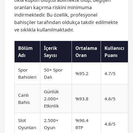
oranları kaçırma riskini minimuma
indirmektedir. Bu özellik, profesyonel
bahisçiler tarafından oldukça takdir edilmekte
ve sıklıkla kullanılmaktadır.
Bölüm
İçerik
Ortalama
Kullanıcı
Adı
Sayısı
Oran
Puanı
Spor
50+ Spor
%95.2
4.7/5
Bahisleri
Dalı
Günlük
Canlı
2.000+
%93.8
4.6/5
Bahis
Etkinlik
Slot
2.500+
%96.4
4.8/5
Oyunları
Oyun
RTP