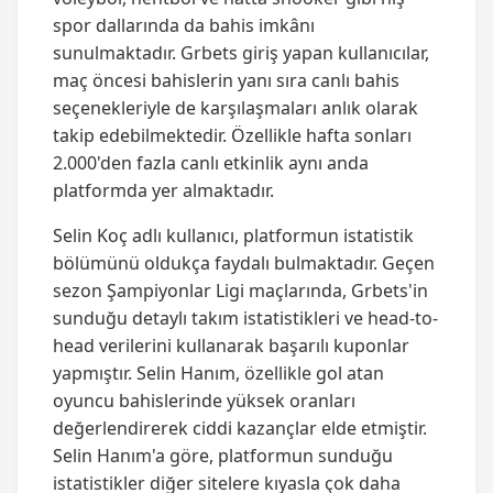
spor dallarında da bahis imkânı
sunulmaktadır. Grbets giriş yapan kullanıcılar,
maç öncesi bahislerin yanı sıra canlı bahis
seçenekleriyle de karşılaşmaları anlık olarak
takip edebilmektedir. Özellikle hafta sonları
2.000'den fazla canlı etkinlik aynı anda
platformda yer almaktadır.
Selin Koç adlı kullanıcı, platformun istatistik
bölümünü oldukça faydalı bulmaktadır. Geçen
sezon Şampiyonlar Ligi maçlarında, Grbets'in
sunduğu detaylı takım istatistikleri ve head-to-
head verilerini kullanarak başarılı kuponlar
yapmıştır. Selin Hanım, özellikle gol atan
oyuncu bahislerinde yüksek oranları
değerlendirerek ciddi kazançlar elde etmiştir.
Selin Hanım'a göre, platformun sunduğu
istatistikler diğer sitelere kıyasla çok daha