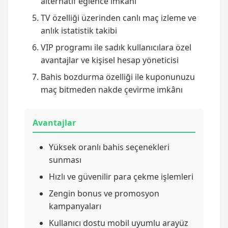
alternatif eğlence imkânı
TV özelliği üzerinden canlı maç izleme ve
anlık istatistik takibi
VIP programı ile sadık kullanıcılara özel
avantajlar ve kişisel hesap yöneticisi
Bahis bozdurma özelliği ile kuponunuzu
maç bitmeden nakde çevirme imkânı
Avantajlar
Yüksek oranlı bahis seçenekleri
sunması
Hızlı ve güvenilir para çekme işlemleri
Zengin bonus ve promosyon
kampanyaları
Kullanıcı dostu mobil uyumlu arayüz