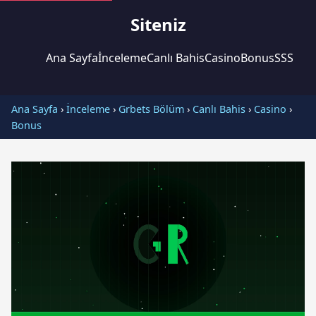
Siteniz
Ana Sayfa
İnceleme
Canlı Bahis
Casino
Bonus
SSS
Ana Sayfa
›
İnceleme
›
Grbets Bölüm
›
Canlı Bahis
›
Casino
›
Bonus