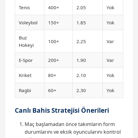
Tenis
400+
2.05
Yok
Voleybol
150+
1.85
Yok
Buz
100+
2.25
Var
Hokeyi
E-Spor
200+
1.90
Var
Kriket
80+
2.10
Yok
Ragbi
60+
2.30
Yok
Canlı Bahis Stratejisi Önerileri
Maç başlamadan önce takımların form
durumlarını ve eksik oyuncularını kontrol