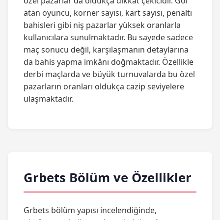
özel pazarlar da oldukça dikkat çekicidir. Gol
atan oyuncu, korner sayısı, kart sayısı, penaltı
bahisleri gibi niş pazarlar yüksek oranlarla
kullanıcılara sunulmaktadır. Bu sayede sadece
maç sonucu değil, karşılaşmanın detaylarına
da bahis yapma imkânı doğmaktadır. Özellikle
derbi maçlarda ve büyük turnuvalarda bu özel
pazarların oranları oldukça cazip seviyelere
ulaşmaktadır.
Grbets Bölüm ve Özellikler
Grbets bölüm yapısı incelendiğinde,