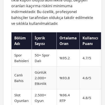
oranları kaçırma riskini minimuma
indirmektedir. Bu özellik, profesyonel
bahisçiler tarafından oldukça takdir edilmekte
ve sıklıkla kullanılmaktadır.
Bölüm
İçerik
Ortalama
Kullanıcı
Adı
Sayısı
Oran
Puanı
Spor
50+ Spor
%95.2
4.7/5
Bahisleri
Dalı
Günlük
Canlı
2.000+
%93.8
4.6/5
Bahis
Etkinlik
Slot
2.500+
%96.4
4.8/5
Oyunları
Oyun
RTP