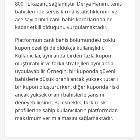
800 TL kazanç sağlamıştır. Derya Hanım, tenis
bahislerinde servis kırma istatistiklerinin ve
ace sayılarının canlı bahis kararlarında ne
kadar etkili olduğunu vurgulamaktadır.
Platformun canlı bahis bölümündeki çoklu
kupon özelliği de oldukça kullanışlıdır.
Kullanıcılar, aynı anda birden fazla kupon
oluşturabilir ve farklı stratejileri aynı anda
uygulayabilir. Örneğin, bir kuponda güvenli
bahislerle düşük oranlı ancak yüksek tutarlı
bir kupon oluştururken, diğer kuponda riskli
ancak yüksek oranlı bahislerle şansını
deneyebilirsiniz. Bu esneklik, farklı risk
profillerine sahip kullanıcıların platformdan
maksimum verim almasını sağlamaktadır.