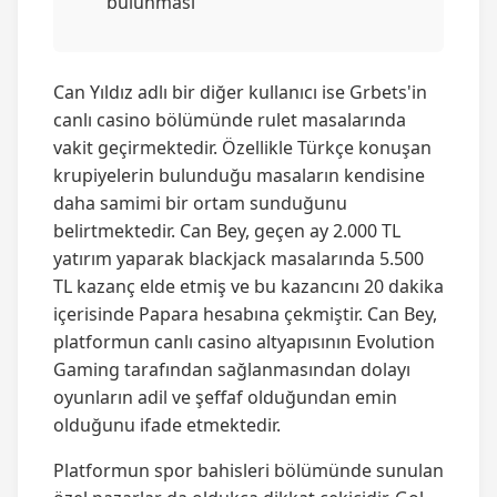
bulunması
Can Yıldız adlı bir diğer kullanıcı ise Grbets'in
canlı casino bölümünde rulet masalarında
vakit geçirmektedir. Özellikle Türkçe konuşan
krupiyelerin bulunduğu masaların kendisine
daha samimi bir ortam sunduğunu
belirtmektedir. Can Bey, geçen ay 2.000 TL
yatırım yaparak blackjack masalarında 5.500
TL kazanç elde etmiş ve bu kazancını 20 dakika
içerisinde Papara hesabına çekmiştir. Can Bey,
platformun canlı casino altyapısının Evolution
Gaming tarafından sağlanmasından dolayı
oyunların adil ve şeffaf olduğundan emin
olduğunu ifade etmektedir.
Platformun spor bahisleri bölümünde sunulan