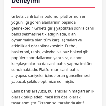
Deneyimi
Grbets canlı bahis bölümü, platformun en
yoğun ilgi gören alanlarının başında
gelmektedir. Grbets giriş yaptıktan sonra canlı
bahis sekmesine tıkladığınızda, o an
oynanmakta olan tüm karşılaşmaları ve
etkinlikleri görebilmektesiniz. Futbol,
basketbol, tenis, voleybol ve buz hokeyi gibi
popüler spor dallarının yanı sıra, e-spor
karşılaşmalarına da canlı bahis yapma imkânı
sunulmaktadır. Platformun canlı bahis
altyapısı, saniyeler içinde oran güncellemesi
yapacak şekilde optimize edilmiştir.
Canlı bahis arayüzü, kullanıcıların maçları anlık
olarak takip edebilmesi için özel olarak
tasarlanmıştır. Ekranın sol tarafında aktif