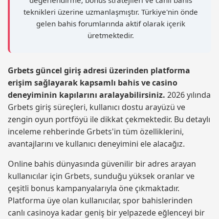
değerlendirme, bonus stratejileri ve canlı bahis
teknikleri üzerine uzmanlaşmıştır. Türkiye'nin önde
gelen bahis forumlarında aktif olarak içerik
üretmektedir.
Grbets güncel giriş adresi üzerinden platforma
erişim sağlayarak kapsamlı bahis ve casino
deneyiminin kapılarını aralayabilirsiniz.
2026 yılında
Grbets giriş süreçleri, kullanıcı dostu arayüzü ve
zengin oyun portföyü ile dikkat çekmektedir. Bu detaylı
inceleme rehberinde Grbets'in tüm özelliklerini,
avantajlarını ve kullanıcı deneyimini ele alacağız.
Online bahis dünyasında güvenilir bir adres arayan
kullanıcılar için Grbets, sunduğu yüksek oranlar ve
çeşitli bonus kampanyalarıyla öne çıkmaktadır.
Platforma üye olan kullanıcılar, spor bahislerinden
canlı casinoya kadar geniş bir yelpazede eğlenceyi bir