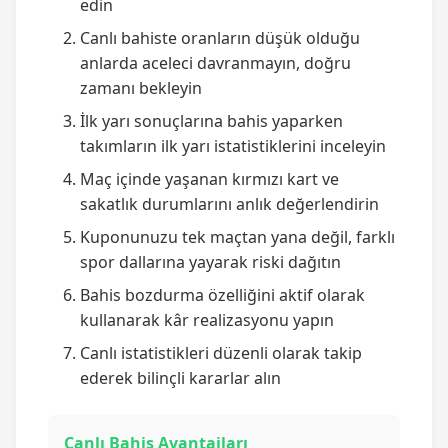
edin
Canlı bahiste oranların düşük olduğu
anlarda aceleci davranmayın, doğru
zamanı bekleyin
İlk yarı sonuçlarına bahis yaparken
takımların ilk yarı istatistiklerini inceleyin
Maç içinde yaşanan kırmızı kart ve
sakatlık durumlarını anlık değerlendirin
Kuponunuzu tek maçtan yana değil, farklı
spor dallarına yayarak riski dağıtın
Bahis bozdurma özelliğini aktif olarak
kullanarak kâr realizasyonu yapın
Canlı istatistikleri düzenli olarak takip
ederek bilinçli kararlar alın
Canlı Bahis Avantajları