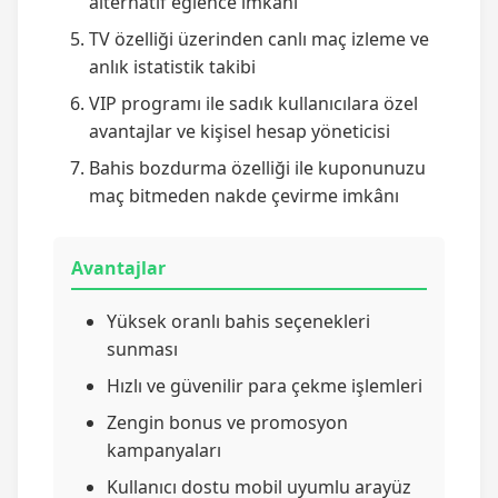
alternatif eğlence imkânı
TV özelliği üzerinden canlı maç izleme ve
anlık istatistik takibi
VIP programı ile sadık kullanıcılara özel
avantajlar ve kişisel hesap yöneticisi
Bahis bozdurma özelliği ile kuponunuzu
maç bitmeden nakde çevirme imkânı
Avantajlar
Yüksek oranlı bahis seçenekleri
sunması
Hızlı ve güvenilir para çekme işlemleri
Zengin bonus ve promosyon
kampanyaları
Kullanıcı dostu mobil uyumlu arayüz