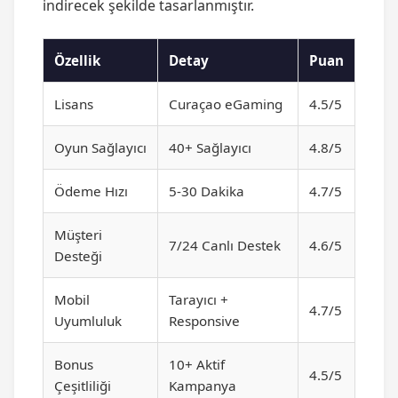
indirecek şekilde tasarlanmıştır.
Özellik
Detay
Puan
Lisans
Curaçao eGaming
4.5/5
Oyun Sağlayıcı
40+ Sağlayıcı
4.8/5
Ödeme Hızı
5-30 Dakika
4.7/5
Müşteri
7/24 Canlı Destek
4.6/5
Desteği
Mobil
Tarayıcı +
4.7/5
Uyumluluk
Responsive
Bonus
10+ Aktif
4.5/5
Çeşitliliği
Kampanya