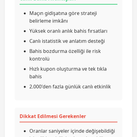
Maçın gidişatına göre strateji
belirleme imkânı
Yüksek oranlı anlık bahis fırsatları
Canlı istatistik ve anlatım desteği
Bahis bozdurma özelliği ile risk
kontrolü
Hızlı kupon oluşturma ve tek tıkla
bahis
2.000'den fazla günlük canlı etkinlik
Dikkat Edilmesi Gerekenler
Oranlar saniyeler içinde değişebildiği