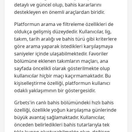
detaylı ve güncel olup, bahis kararlarını
destekleyen en önemli araçlardan biridir.
Platformun arama ve filtreleme özellikleri de
oldukça gelişmiş düzeydedir. Kullanıcılar, lig,
takım, tarih aralığı ve bahis türü gibi kriterlere
göre arama yaparak istedikleri karşılaşmaya
saniyeler içinde ulaşabilmektedir. Favoriler
bölümüne eklenen takımların maçları, ana
sayfada öncelikli olarak gösterilmekte olup
kullanıcılar hiçbir maçı kaçırmamaktadır. Bu
kişiselleştirme özelliği, platformun kullanıcı
odaklı yaklaşımının bir göstergesidir.
Grbets'in canlı bahis bölümündeki hızlı bahis
özelliği, özellikle yoğun karşılaşma günlerinde
büyük avantaj sağlamaktadır. Kullanıcılar,
önceden belirledikleri bahis tutarlarıyla tek
tıkla kupon oluşturabilmekte olup, değişen