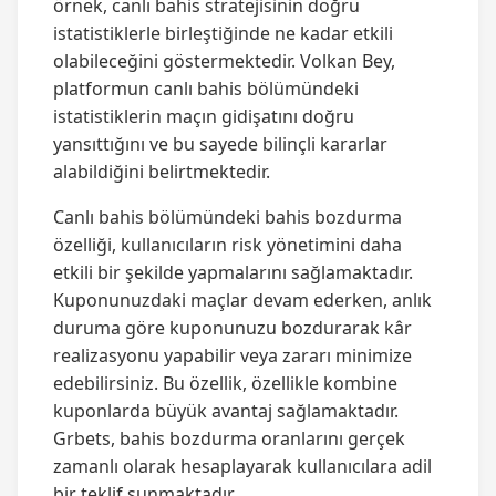
örnek, canlı bahis stratejisinin doğru
istatistiklerle birleştiğinde ne kadar etkili
olabileceğini göstermektedir. Volkan Bey,
platformun canlı bahis bölümündeki
istatistiklerin maçın gidişatını doğru
yansıttığını ve bu sayede bilinçli kararlar
alabildiğini belirtmektedir.
Canlı bahis bölümündeki bahis bozdurma
özelliği, kullanıcıların risk yönetimini daha
etkili bir şekilde yapmalarını sağlamaktadır.
Kuponunuzdaki maçlar devam ederken, anlık
duruma göre kuponunuzu bozdurarak kâr
realizasyonu yapabilir veya zararı minimize
edebilirsiniz. Bu özellik, özellikle kombine
kuponlarda büyük avantaj sağlamaktadır.
Grbets, bahis bozdurma oranlarını gerçek
zamanlı olarak hesaplayarak kullanıcılara adil
bir teklif sunmaktadır.