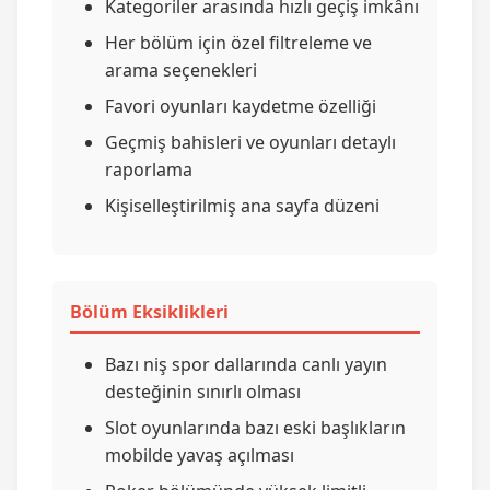
Kategoriler arasında hızlı geçiş imkânı
Her bölüm için özel filtreleme ve
arama seçenekleri
Favori oyunları kaydetme özelliği
Geçmiş bahisleri ve oyunları detaylı
raporlama
Kişiselleştirilmiş ana sayfa düzeni
Bölüm Eksiklikleri
Bazı niş spor dallarında canlı yayın
desteğinin sınırlı olması
Slot oyunlarında bazı eski başlıkların
mobilde yavaş açılması