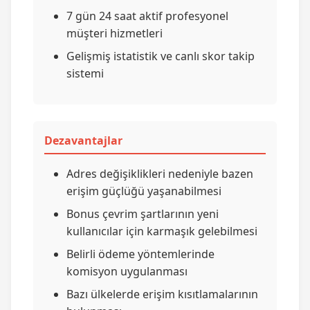
7 gün 24 saat aktif profesyonel
müşteri hizmetleri
Gelişmiş istatistik ve canlı skor takip
sistemi
Dezavantajlar
Adres değişiklikleri nedeniyle bazen
erişim güçlüğü yaşanabilmesi
Bonus çevrim şartlarının yeni
kullanıcılar için karmaşık gelebilmesi
Belirli ödeme yöntemlerinde
komisyon uygulanması
Bazı ülkelerde erişim kısıtlamalarının