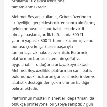
ortalama 10 dakika içerisinde
tamamlanmaktadır.
Mehmet Bey adlı kullanıcı, Grbets üzerinden
ilk üyeliğini gerçekleştirdikten sonra aldığı hoş
geldin bonusu ile spor bahislerinde aktif
olmaya başlamıştır. İlk haftasında 500 TL
yatırım yaparak 500 TL bonus kazanmış ve bu
bonusu çevrim şartlarını başarıyla
tamamlayarak nakde çevirmiştir. Bu örnek,
platformun bonus sisteminin şeffaf ve
uygulanabilir olduğunu ortaya koymaktadır.
Mehmet Bey, özellikle platformun canlı bahis
bölümündeki hızlı oran güncellemelerinden ve
istatistik desteğinden çok memnun kaldığını
belirtmektedir.
Platformun müşteri hizmetleri departmanı da
oldukça profesyonel bir yapıya sahiptir. 7 gün