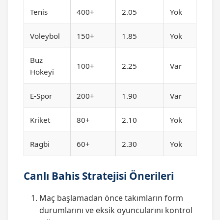
Tenis
400+
2.05
Yok
Voleybol
150+
1.85
Yok
Buz
100+
2.25
Var
Hokeyi
E-Spor
200+
1.90
Var
Kriket
80+
2.10
Yok
Ragbi
60+
2.30
Yok
Canlı Bahis Stratejisi Önerileri
Maç başlamadan önce takımların form
durumlarını ve eksik oyuncularını kontrol