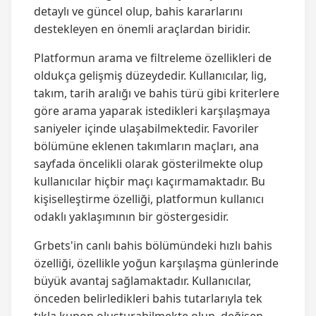
detaylı ve güncel olup, bahis kararlarını
destekleyen en önemli araçlardan biridir.
Platformun arama ve filtreleme özellikleri de
oldukça gelişmiş düzeydedir. Kullanıcılar, lig,
takım, tarih aralığı ve bahis türü gibi kriterlere
göre arama yaparak istedikleri karşılaşmaya
saniyeler içinde ulaşabilmektedir. Favoriler
bölümüne eklenen takımların maçları, ana
sayfada öncelikli olarak gösterilmekte olup
kullanıcılar hiçbir maçı kaçırmamaktadır. Bu
kişiselleştirme özelliği, platformun kullanıcı
odaklı yaklaşımının bir göstergesidir.
Grbets'in canlı bahis bölümündeki hızlı bahis
özelliği, özellikle yoğun karşılaşma günlerinde
büyük avantaj sağlamaktadır. Kullanıcılar,
önceden belirledikleri bahis tutarlarıyla tek
tıkla kupon oluşturabilmekte olup, değişen