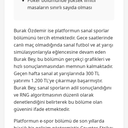
Poker bölümünde yüksek limitli
masaların sınırlı sayıda olması
Burak Özdemir ise platformun sanal sporlar
bölümünü tercih etmektedir. Gece saatlerinde
canlı maç olmadığında sanal futbol ve at yarışı
simülasyonlarıyla eğlencesine devam eden
Burak Bey, bu bölümün gerçekçi grafikleri ve
hızlı sonuçlanmasından memnun kalmaktadır.
Geçen hafta sanal at yarışlarında 300 TL
yatırımı 1.200 TL'ye çıkarmayı başarmıştır.
Burak Bey, sanal sporların adil sonuçlandığını
ve RNG algoritmasının düzenli olarak
denetlendiğini belirterek bu bölüme olan
güvenini ifade etmektedir.
Platformun e-spor bölümü de son yıllarda