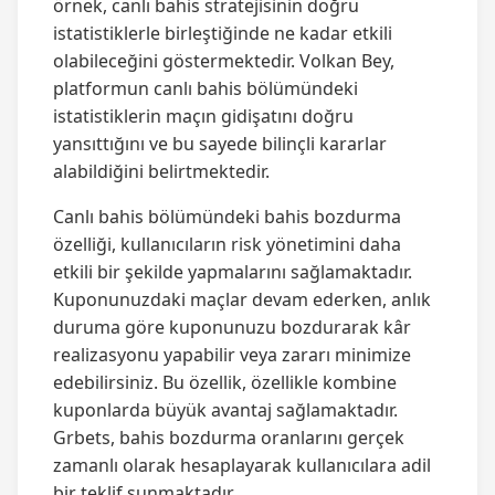
örnek, canlı bahis stratejisinin doğru
istatistiklerle birleştiğinde ne kadar etkili
olabileceğini göstermektedir. Volkan Bey,
platformun canlı bahis bölümündeki
istatistiklerin maçın gidişatını doğru
yansıttığını ve bu sayede bilinçli kararlar
alabildiğini belirtmektedir.
Canlı bahis bölümündeki bahis bozdurma
özelliği, kullanıcıların risk yönetimini daha
etkili bir şekilde yapmalarını sağlamaktadır.
Kuponunuzdaki maçlar devam ederken, anlık
duruma göre kuponunuzu bozdurarak kâr
realizasyonu yapabilir veya zararı minimize
edebilirsiniz. Bu özellik, özellikle kombine
kuponlarda büyük avantaj sağlamaktadır.
Grbets, bahis bozdurma oranlarını gerçek
zamanlı olarak hesaplayarak kullanıcılara adil
bir teklif sunmaktadır.