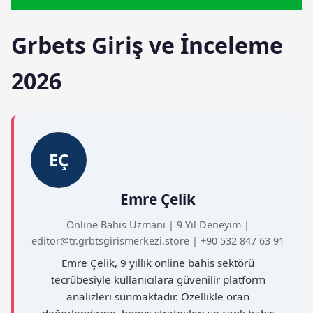
Grbets Giriş ve İnceleme
2026
EÇ
Emre Çelik
Online Bahis Uzmanı | 9 Yıl Deneyim |
editor@tr.grbtsgirismerkezi.store | +90 532 847 63 91
Emre Çelik, 9 yıllık online bahis sektörü
tecrübesiyle kullanıcılara güvenilir platform
analizleri sunmaktadır. Özellikle oran