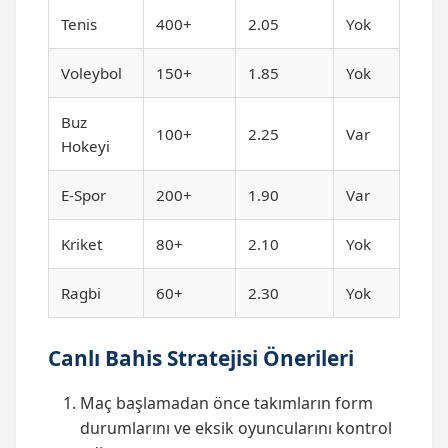
Tenis
400+
2.05
Yok
Voleybol
150+
1.85
Yok
Buz
100+
2.25
Var
Hokeyi
E-Spor
200+
1.90
Var
Kriket
80+
2.10
Yok
Ragbi
60+
2.30
Yok
Canlı Bahis Stratejisi Önerileri
Maç başlamadan önce takımların form
durumlarını ve eksik oyuncularını kontrol