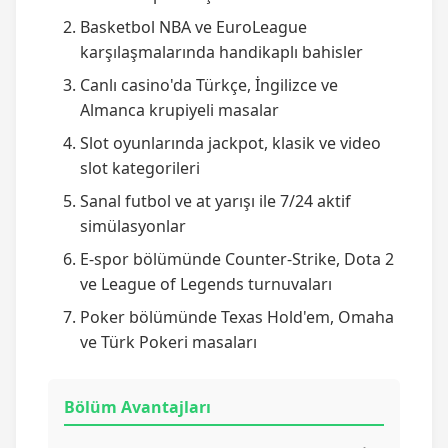
Basketbol NBA ve EuroLeague
karşılaşmalarında handikaplı bahisler
Canlı casino'da Türkçe, İngilizce ve
Almanca krupiyeli masalar
Slot oyunlarında jackpot, klasik ve video
slot kategorileri
Sanal futbol ve at yarışı ile 7/24 aktif
simülasyonlar
E-spor bölümünde Counter-Strike, Dota 2
ve League of Legends turnuvaları
Poker bölümünde Texas Hold'em, Omaha
ve Türk Pokeri masaları
Bölüm Avantajları