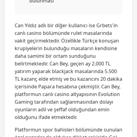
bulunması
Can Yıldız adlı bir diğer kullanıcı ise Grbets'in
canlı casino bölümünde rulet masalarında
vakit geçirmektedir. Özellikle Türkçe konuşan
krupiyelerin bulunduğu masaların kendisine
daha samimi bir ortam sunduğunu
belirtmektedir. Can Bey, geçen ay 2.000 TL
yatırım yaparak blackjack masalarında 5.500
TL kazanç elde etmiş ve bu kazancını 20 dakika
içerisinde Papara hesabına çekmiştir. Can Bey,
platformun canlı casino altyapısının Evolution
Gaming tarafından sağlanmasından dolayı
oyunların adil ve şeffaf olduğundan emin
olduğunu ifade etmektedir.
Platformun spor bahisleri bölümünde sunulan