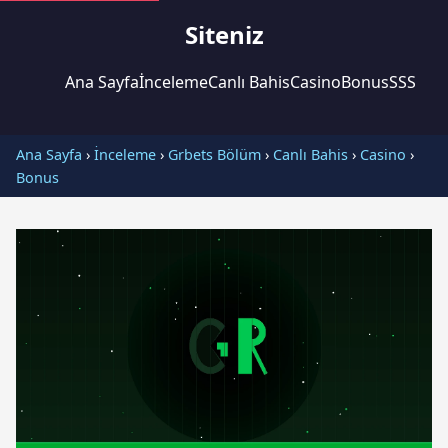
Siteniz
Ana Sayfa
İnceleme
Canlı Bahis
Casino
Bonus
SSS
Ana Sayfa
›
İnceleme
›
Grbets Bölüm
›
Canlı Bahis
›
Casino
›
Bonus