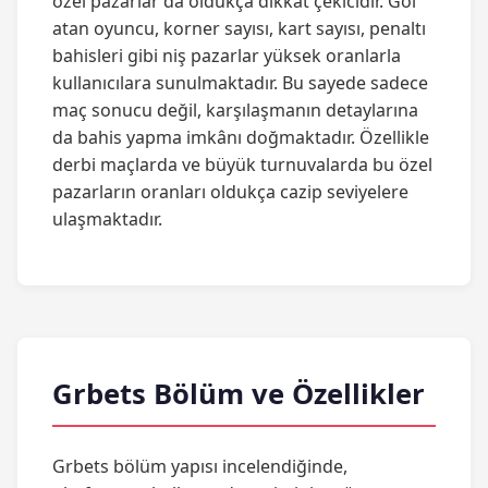
özel pazarlar da oldukça dikkat çekicidir. Gol
atan oyuncu, korner sayısı, kart sayısı, penaltı
bahisleri gibi niş pazarlar yüksek oranlarla
kullanıcılara sunulmaktadır. Bu sayede sadece
maç sonucu değil, karşılaşmanın detaylarına
da bahis yapma imkânı doğmaktadır. Özellikle
derbi maçlarda ve büyük turnuvalarda bu özel
pazarların oranları oldukça cazip seviyelere
ulaşmaktadır.
Grbets Bölüm ve Özellikler
Grbets bölüm yapısı incelendiğinde,