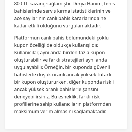
800 TL kazanç sağlamıştır. Derya Hanım, tenis
bahislerinde servis kırma istatistiklerinin ve
ace sayılarının canlı bahis kararlarında ne
kadar etkili olduğunu vurgulamaktadır.
Platformun canlı bahis bölümündeki çoklu
kupon özelliği de oldukça kullanışlıdır.
Kullanıcılar, aynı anda birden fazla kupon
oluşturabilir ve farklı stratejileri aynı anda
uygulayabilir. Örneğin, bir kuponda güvenli
bahislerle düşük oranlı ancak yüksek tutarlı
bir kupon oluştururken, diğer kuponda riskli
ancak yüksek oranlı bahislerle şansını
deneyebilirsiniz. Bu esneklik, farklı risk
profillerine sahip kullanıcıların platformdan
maksimum verim almasını sağlamaktadır.