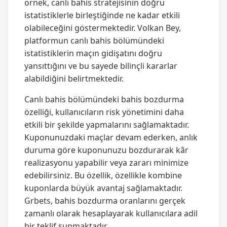
örnek, canlı bahis stratejisinin doğru
istatistiklerle birleştiğinde ne kadar etkili
olabileceğini göstermektedir. Volkan Bey,
platformun canlı bahis bölümündeki
istatistiklerin maçın gidişatını doğru
yansıttığını ve bu sayede bilinçli kararlar
alabildiğini belirtmektedir.
Canlı bahis bölümündeki bahis bozdurma
özelliği, kullanıcıların risk yönetimini daha
etkili bir şekilde yapmalarını sağlamaktadır.
Kuponunuzdaki maçlar devam ederken, anlık
duruma göre kuponunuzu bozdurarak kâr
realizasyonu yapabilir veya zararı minimize
edebilirsiniz. Bu özellik, özellikle kombine
kuponlarda büyük avantaj sağlamaktadır.
Grbets, bahis bozdurma oranlarını gerçek
zamanlı olarak hesaplayarak kullanıcılara adil
bir teklif sunmaktadır.