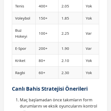
Tenis
400+
2.05
Yok
Voleybol
150+
1.85
Yok
Buz
100+
2.25
Var
Hokeyi
E-Spor
200+
1.90
Var
Kriket
80+
2.10
Yok
Ragbi
60+
2.30
Yok
Canlı Bahis Stratejisi Önerileri
Maç başlamadan önce takımların form
durumlarını ve eksik oyuncularını kontrol