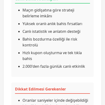
Maçın gidişatına göre strateji
belirleme imkânı
Yüksek oranlı anlık bahis fırsatları
Canlı istatistik ve anlatım desteği
Bahis bozdurma özelliği ile risk
kontrolü
Hızlı kupon oluşturma ve tek tıkla
bahis
2.000'den fazla günlük canlı etkinlik
Dikkat Edilmesi Gerekenler
Oranlar saniyeler içinde değişebildiği