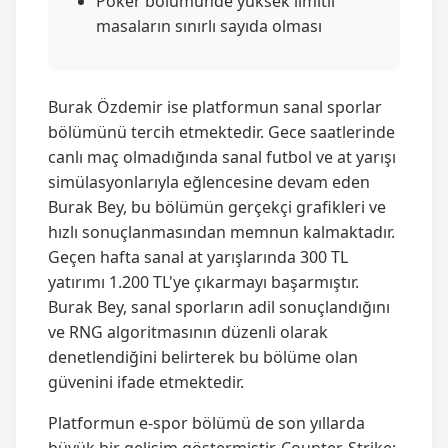
Poker bölümünde yüksek limitli
masaların sınırlı sayıda olması
Burak Özdemir ise platformun sanal sporlar
bölümünü tercih etmektedir. Gece saatlerinde
canlı maç olmadığında sanal futbol ve at yarışı
simülasyonlarıyla eğlencesine devam eden
Burak Bey, bu bölümün gerçekçi grafikleri ve
hızlı sonuçlanmasından memnun kalmaktadır.
Geçen hafta sanal at yarışlarında 300 TL
yatırımı 1.200 TL'ye çıkarmayı başarmıştır.
Burak Bey, sanal sporların adil sonuçlandığını
ve RNG algoritmasının düzenli olarak
denetlendiğini belirterek bu bölüme olan
güvenini ifade etmektedir.
Platformun e-spor bölümü de son yıllarda