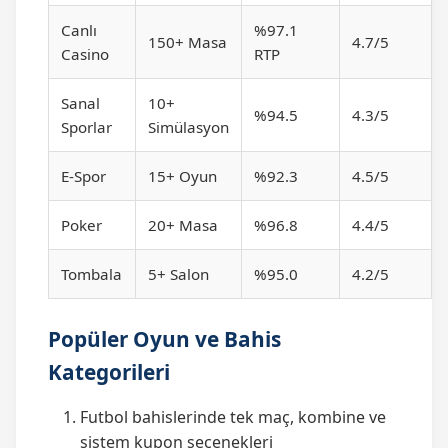
Canlı
%97.1
150+ Masa
4.7/5
Casino
RTP
Sanal
10+
%94.5
4.3/5
Sporlar
Simülasyon
E-Spor
15+ Oyun
%92.3
4.5/5
Poker
20+ Masa
%96.8
4.4/5
Tombala
5+ Salon
%95.0
4.2/5
Popüler Oyun ve Bahis
Kategorileri
Futbol bahislerinde tek maç, kombine ve
sistem kupon seçenekleri