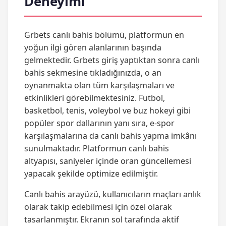
Deneyimi
Grbets canlı bahis bölümü, platformun en
yoğun ilgi gören alanlarının başında
gelmektedir. Grbets giriş yaptıktan sonra canlı
bahis sekmesine tıkladığınızda, o an
oynanmakta olan tüm karşılaşmaları ve
etkinlikleri görebilmektesiniz. Futbol,
basketbol, tenis, voleybol ve buz hokeyi gibi
popüler spor dallarının yanı sıra, e-spor
karşılaşmalarına da canlı bahis yapma imkânı
sunulmaktadır. Platformun canlı bahis
altyapısı, saniyeler içinde oran güncellemesi
yapacak şekilde optimize edilmiştir.
Canlı bahis arayüzü, kullanıcıların maçları anlık
olarak takip edebilmesi için özel olarak
tasarlanmıştır. Ekranın sol tarafında aktif