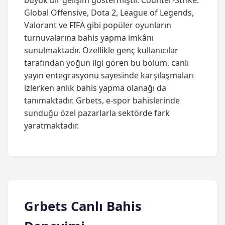
büyük bir gelişim göstermiştir. Counter-Strike:
Global Offensive, Dota 2, League of Legends,
Valorant ve FIFA gibi popüler oyunların
turnuvalarına bahis yapma imkânı
sunulmaktadır. Özellikle genç kullanıcılar
tarafından yoğun ilgi gören bu bölüm, canlı
yayın entegrasyonu sayesinde karşılaşmaları
izlerken anlık bahis yapma olanağı da
tanımaktadır. Grbets, e-spor bahislerinde
sunduğu özel pazarlarla sektörde fark
yaratmaktadır.
Grbets Canlı Bahis