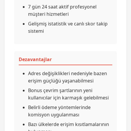
7 gün 24 saat aktif profesyonel
müşteri hizmetleri
Gelişmiş istatistik ve canlı skor takip
sistemi
Dezavantajlar
Adres değişiklikleri nedeniyle bazen
erişim güçlüğü yaşanabilmesi
Bonus çevrim şartlarının yeni
kullanıcılar için karmaşık gelebilmesi
Belirli ödeme yöntemlerinde
komisyon uygulanması
Bazı ülkelerde erişim kısıtlamalarının