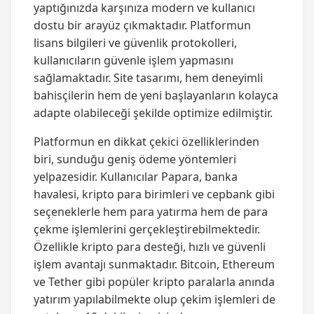
yaptığınızda karşınıza modern ve kullanıcı
dostu bir arayüz çıkmaktadır. Platformun
lisans bilgileri ve güvenlik protokolleri,
kullanıcıların güvenle işlem yapmasını
sağlamaktadır. Site tasarımı, hem deneyimli
bahisçilerin hem de yeni başlayanların kolayca
adapte olabileceği şekilde optimize edilmiştir.
Platformun en dikkat çekici özelliklerinden
biri, sunduğu geniş ödeme yöntemleri
yelpazesidir. Kullanıcılar Papara, banka
havalesi, kripto para birimleri ve cepbank gibi
seçeneklerle hem para yatırma hem de para
çekme işlemlerini gerçekleştirebilmektedir.
Özellikle kripto para desteği, hızlı ve güvenli
işlem avantajı sunmaktadır. Bitcoin, Ethereum
ve Tether gibi popüler kripto paralarla anında
yatırım yapılabilmekte olup çekim işlemleri de