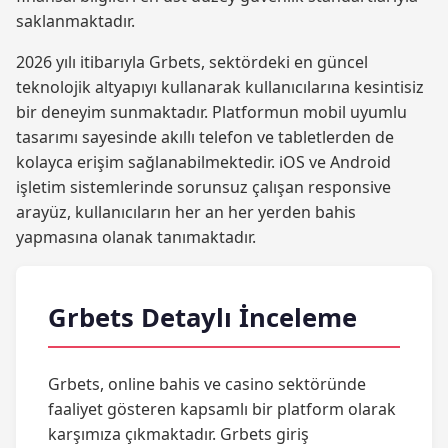
saklanmaktadır.
2026 yılı itibarıyla Grbets, sektördeki en güncel
teknolojik altyapıyı kullanarak kullanıcılarına kesintisiz
bir deneyim sunmaktadır. Platformun mobil uyumlu
tasarımı sayesinde akıllı telefon ve tabletlerden de
kolayca erişim sağlanabilmektedir. iOS ve Android
işletim sistemlerinde sorunsuz çalışan responsive
arayüz, kullanıcıların her an her yerden bahis
yapmasına olanak tanımaktadır.
Grbets Detaylı İnceleme
Grbets, online bahis ve casino sektöründe
faaliyet gösteren kapsamlı bir platform olarak
karşımıza çıkmaktadır. Grbets giriş