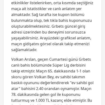
etkinlikler listelenirken, orta kısımda seçtiğiniz
maça ait istatistikler ve canlı anlatım yer
almaktadır. Sağ tarafta ise kupon bölümü
bulunmakta olup, tek tıkla bahis kuponunuzu
oluşturabilmektesiniz. Grbets güncel giriş
adresi üzerinden bu deneyimi sorunsuzca
yaşayabilirsiniz. Arayüzdeki grafiksel anlatım,
maçın gidişatını görsel olarak takip etmenizi
sağlamaktadır.
Volkan Arslan, geçen Cumartesi günü Grbets
canlı bahis bölümünde Süper Lig derbisini
takip etmiştir. Maçın 65. dakikasında 1-1 olan
skoru gören Volkan Bey, ev sahibi takımın
baskılı oyununu değerlendirerek "ev sahibi gol
atar" bahisini 2.40 orandan oynamıştır. Maçın
78. dakikasında gelen gol ile kuponunu
tutturmuş ve 1.000 TL kazanç elde etmiştir. Bu