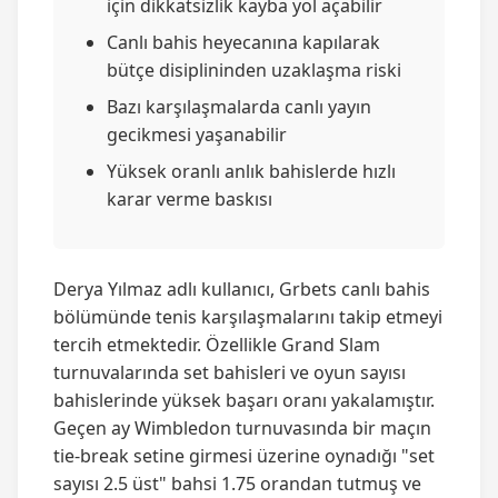
için dikkatsizlik kayba yol açabilir
Canlı bahis heyecanına kapılarak
bütçe disiplininden uzaklaşma riski
Bazı karşılaşmalarda canlı yayın
gecikmesi yaşanabilir
Yüksek oranlı anlık bahislerde hızlı
karar verme baskısı
Derya Yılmaz adlı kullanıcı, Grbets canlı bahis
bölümünde tenis karşılaşmalarını takip etmeyi
tercih etmektedir. Özellikle Grand Slam
turnuvalarında set bahisleri ve oyun sayısı
bahislerinde yüksek başarı oranı yakalamıştır.
Geçen ay Wimbledon turnuvasında bir maçın
tie-break setine girmesi üzerine oynadığı "set
sayısı 2.5 üst" bahsi 1.75 orandan tutmuş ve