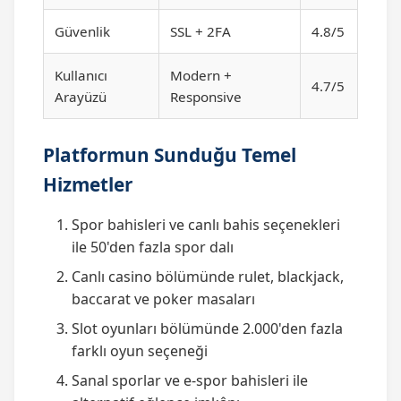
Güvenlik
SSL + 2FA
4.8/5
Kullanıcı
Modern +
4.7/5
Arayüzü
Responsive
Platformun Sunduğu Temel
Hizmetler
Spor bahisleri ve canlı bahis seçenekleri
ile 50'den fazla spor dalı
Canlı casino bölümünde rulet, blackjack,
baccarat ve poker masaları
Slot oyunları bölümünde 2.000'den fazla
farklı oyun seçeneği
Sanal sporlar ve e-spor bahisleri ile