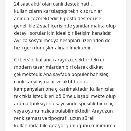
24 saat aktif olan canlı destek hattı,
kullanıcıların karşılaştığı teknik sorunları
anında çözmektedir. E-posta desteği ise
genellikle 2 saat içerisinde yanıtlanmakta olup
detaylı sorular için ideal bir iletişim kanalıdır.
Ayrıca sosyal medya hesapları üzerinden de
hızlı geri dönüşler alınabilmektedir.
Grbets'in kullanıcı arayüzü, sektördeki en
modern tasarımlardan biri olarak dikkat
çekmektedir. Ana sayfada popüler bahisler,
canlı karşılaşmalar ve aktif bonus
kampanyaları öne çıkarılmaktadır. Kullanıcılar,
tek tıkla istedikleri bölüme ulaşabilmekte olup
arama fonksiyonu sayesinde spesifik bir maç
veya oyunu hızlıca bulabilmektedir. Arayüzün
renk şeması ve tipografi, uzun süreli
kullanımda bile göz yorgunluğunu minimuma