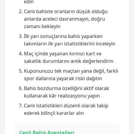
edin
Canlı bahiste oranların düşük olduğu
anlarda aceleci davranmayın, doğru
zamanı bekleyin
İlk yarı sonuçlarına bahis yaparken
takımların ilk yarı istatistiklerini inceleyin
Maç içinde yaşanan kırmızı kart ve
sakatlık durumlarını anlık değerlendirin
Kuponunuzu tek maçtan yana değil, farklı
spor dallarına yayarak riski dağıtın
Bahis bozdurma özelliğini aktif olarak
kullanarak kâr realizasyonu yapın
Canlı istatistikleri düzenli olarak takip
ederek bilinçli kararlar alın
Canlı Bahis Avantajları