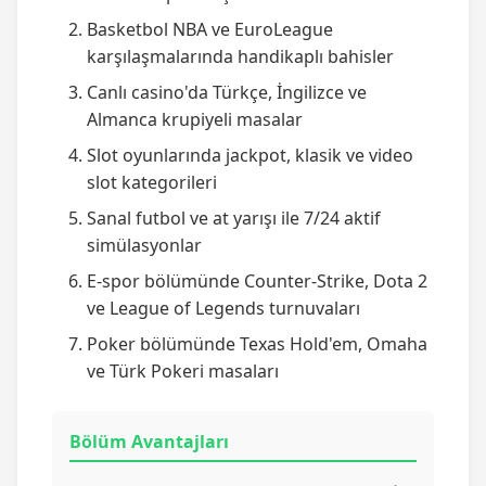
Basketbol NBA ve EuroLeague
karşılaşmalarında handikaplı bahisler
Canlı casino'da Türkçe, İngilizce ve
Almanca krupiyeli masalar
Slot oyunlarında jackpot, klasik ve video
slot kategorileri
Sanal futbol ve at yarışı ile 7/24 aktif
simülasyonlar
E-spor bölümünde Counter-Strike, Dota 2
ve League of Legends turnuvaları
Poker bölümünde Texas Hold'em, Omaha
ve Türk Pokeri masaları
Bölüm Avantajları