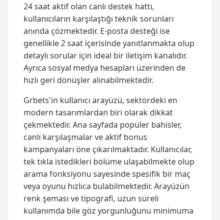
24 saat aktif olan canlı destek hattı,
kullanıcıların karşılaştığı teknik sorunları
anında çözmektedir. E-posta desteği ise
genellikle 2 saat içerisinde yanıtlanmakta olup
detaylı sorular için ideal bir iletişim kanalıdır.
Ayrıca sosyal medya hesapları üzerinden de
hızlı geri dönüşler alınabilmektedir.
Grbets'in kullanıcı arayüzü, sektördeki en
modern tasarımlardan biri olarak dikkat
çekmektedir. Ana sayfada popüler bahisler,
canlı karşılaşmalar ve aktif bonus
kampanyaları öne çıkarılmaktadır. Kullanıcılar,
tek tıkla istedikleri bölüme ulaşabilmekte olup
arama fonksiyonu sayesinde spesifik bir maç
veya oyunu hızlıca bulabilmektedir. Arayüzün
renk şeması ve tipografi, uzun süreli
kullanımda bile göz yorgunluğunu minimuma