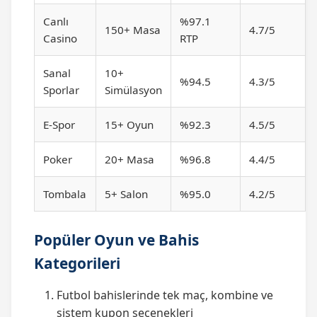
Canlı
%97.1
150+ Masa
4.7/5
Casino
RTP
Sanal
10+
%94.5
4.3/5
Sporlar
Simülasyon
E-Spor
15+ Oyun
%92.3
4.5/5
Poker
20+ Masa
%96.8
4.4/5
Tombala
5+ Salon
%95.0
4.2/5
Popüler Oyun ve Bahis
Kategorileri
Futbol bahislerinde tek maç, kombine ve
sistem kupon seçenekleri