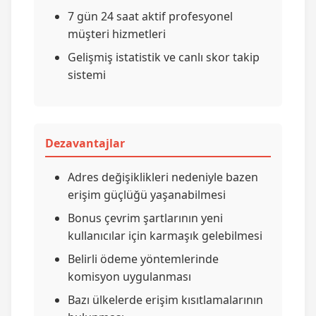
7 gün 24 saat aktif profesyonel
müşteri hizmetleri
Gelişmiş istatistik ve canlı skor takip
sistemi
Dezavantajlar
Adres değişiklikleri nedeniyle bazen
erişim güçlüğü yaşanabilmesi
Bonus çevrim şartlarının yeni
kullanıcılar için karmaşık gelebilmesi
Belirli ödeme yöntemlerinde
komisyon uygulanması
Bazı ülkelerde erişim kısıtlamalarının