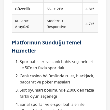
Güvenlik
SSL + 2FA
4.8/5
Kullanıcı
Modern +
4.7/5
Arayüzü
Responsive
Platformun Sunduğu Temel
Hizmetler
Spor bahisleri ve canlı bahis seçenekleri
ile 50'den fazla spor dalı
Canlı casino bölümünde rulet, blackjack,
baccarat ve poker masaları
Slot oyunları bölümünde 2.000'den fazla
farklı oyun seçeneği
Sanal sporlar ve e-spor bahisleri ile