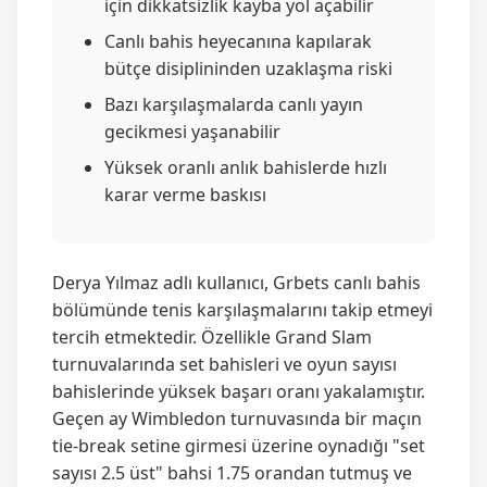
için dikkatsizlik kayba yol açabilir
Canlı bahis heyecanına kapılarak
bütçe disiplininden uzaklaşma riski
Bazı karşılaşmalarda canlı yayın
gecikmesi yaşanabilir
Yüksek oranlı anlık bahislerde hızlı
karar verme baskısı
Derya Yılmaz adlı kullanıcı, Grbets canlı bahis
bölümünde tenis karşılaşmalarını takip etmeyi
tercih etmektedir. Özellikle Grand Slam
turnuvalarında set bahisleri ve oyun sayısı
bahislerinde yüksek başarı oranı yakalamıştır.
Geçen ay Wimbledon turnuvasında bir maçın
tie-break setine girmesi üzerine oynadığı "set
sayısı 2.5 üst" bahsi 1.75 orandan tutmuş ve