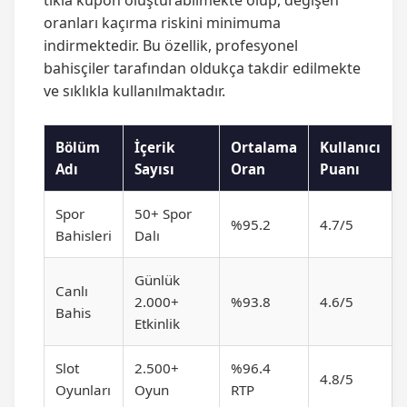
oranları kaçırma riskini minimuma
indirmektedir. Bu özellik, profesyonel
bahisçiler tarafından oldukça takdir edilmekte
ve sıklıkla kullanılmaktadır.
Bölüm
İçerik
Ortalama
Kullanıcı
Adı
Sayısı
Oran
Puanı
Spor
50+ Spor
%95.2
4.7/5
Bahisleri
Dalı
Günlük
Canlı
2.000+
%93.8
4.6/5
Bahis
Etkinlik
Slot
2.500+
%96.4
4.8/5
Oyunları
Oyun
RTP