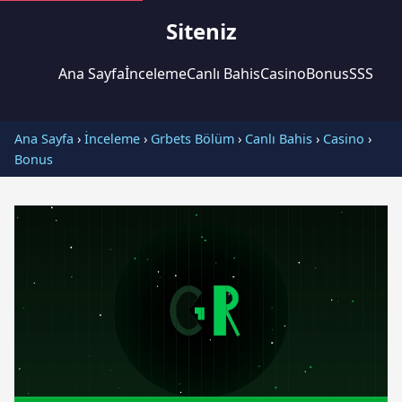
Siteniz
Ana Sayfa
İnceleme
Canlı Bahis
Casino
Bonus
SSS
Ana Sayfa
›
İnceleme
›
Grbets Bölüm
›
Canlı Bahis
›
Casino
›
Bonus