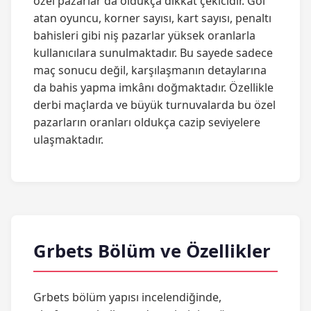
özel pazarlar da oldukça dikkat çekicidir. Gol
atan oyuncu, korner sayısı, kart sayısı, penaltı
bahisleri gibi niş pazarlar yüksek oranlarla
kullanıcılara sunulmaktadır. Bu sayede sadece
maç sonucu değil, karşılaşmanın detaylarına
da bahis yapma imkânı doğmaktadır. Özellikle
derbi maçlarda ve büyük turnuvalarda bu özel
pazarların oranları oldukça cazip seviyelere
ulaşmaktadır.
Grbets Bölüm ve Özellikler
Grbets bölüm yapısı incelendiğinde,